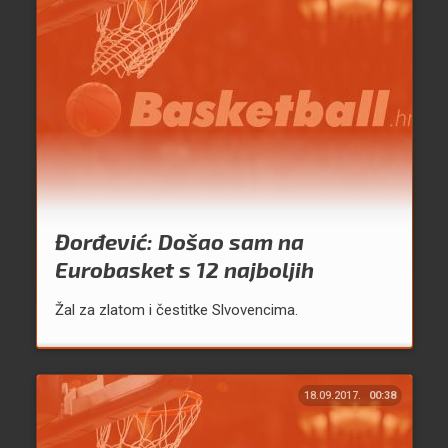
Đorđević: Došao sam na
Eurobasket s 12 najboljih
Žal za zlatom i čestitke Slvovencima.
18.09.2017.
00:38