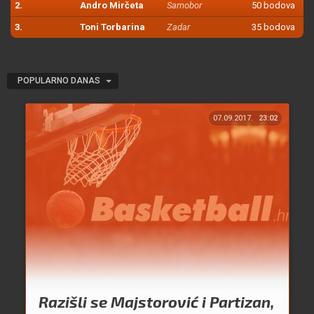
2.
Andro Mirčeta
Samobor
50 bodova
3.
Toni Torbarina
Zadar
35 bodova
POPULARNO DANAS
07.09.2017.
23:02
Razišli se Majstorović i Partizan,