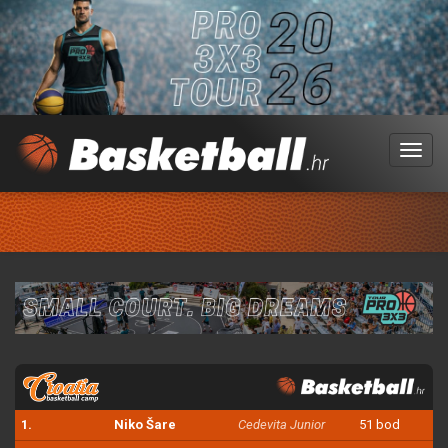
Menu
1.
Niko Šare
Cedevita Junior
51 bod