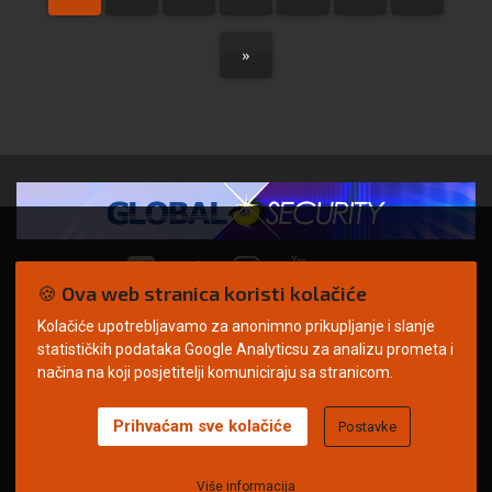
»
🍪 Ova web stranica koristi kolačiće
Kolačiće upotrebljavamo za anonimno prikupljanje i slanje
© Copyright 2026. | ARILEO
statističkih podataka Google Analyticsu za analizu prometa i
načina na koji posjetitelji komuniciraju sa stranicom.
Prihvaćam sve kolačiće
Postavke
Uvjeti korištenja
Politika privatnosti
Impressum
Oglašavanje
Kontakt
Više informacija