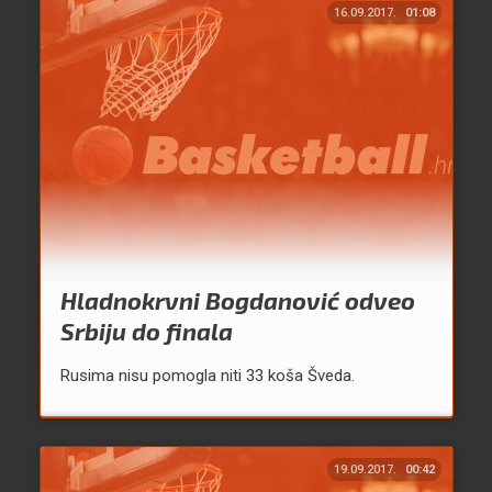
16.09.2017.
01:08
Hladnokrvni Bogdanović odveo
Srbiju do finala
Rusima nisu pomogla niti 33 koša Šveda.
19.09.2017.
00:42