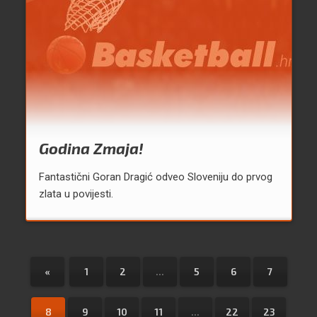
Godina Zmaja!
Fantastični Goran Dragić odveo Sloveniju do prvog
zlata u povijesti.
«
1
2
...
5
6
7
8
9
10
11
...
22
23