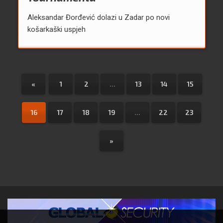
Aleksandar Đorđević dolazi u Zadar po novi
košarkaški uspjeh
«
1
2
...
13
14
15
16
17
18
19
...
22
23
»