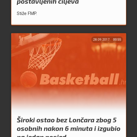
postavljenih ciljeva
Stiže FMP.
28.09.2017.
00:55
Široki ostao bez Lončara zbog 5
osobnih nakon 6 minuta i izgubio
na jedan posjed