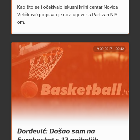
Kao što se i očekivalo iskusni krilni centar Novica
Veličković potpisao je novi ugovor s Partizan NIS-
om.
19.09.2017.
00:42
Đorđević: Došao sam na
Eurobasket s 12 najboljih