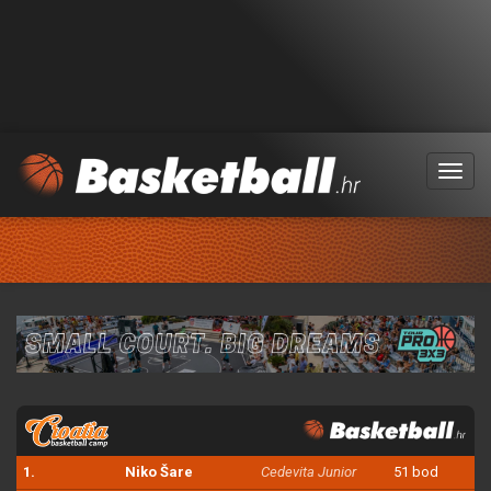
Menu
1.
Niko Šare
Cedevita Junior
51 bod