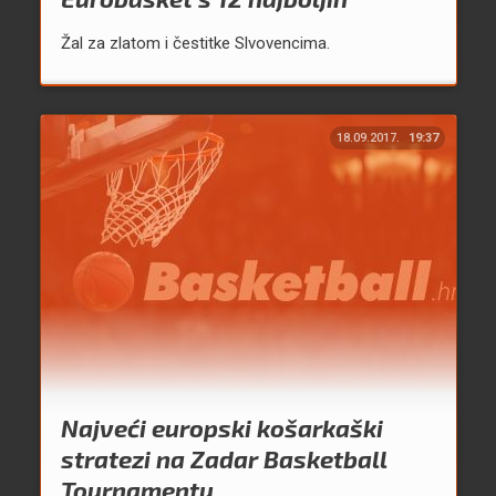
Žal za zlatom i čestitke Slvovencima.
18.09.2017.
19:37
Najveći europski košarkaški
stratezi na Zadar Basketball
Tournamentu