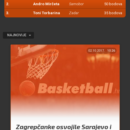
2.
Andro Mirčeta
Samobor
50 bodova
3.
Toni Torbarina
Zadar
35 bodova
NAJNOVIJE
02.10.2017.
10:26
Zagrepčanke osvojile Sarajevo i