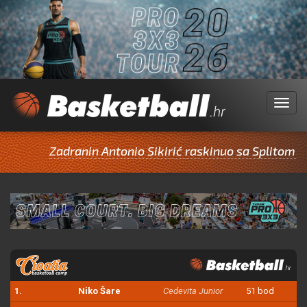
Menu
Zadranin Antonio Sikirić raskinuo sa Splitom pa p
1.
Niko Šare
Cedevita Junior
51 bod