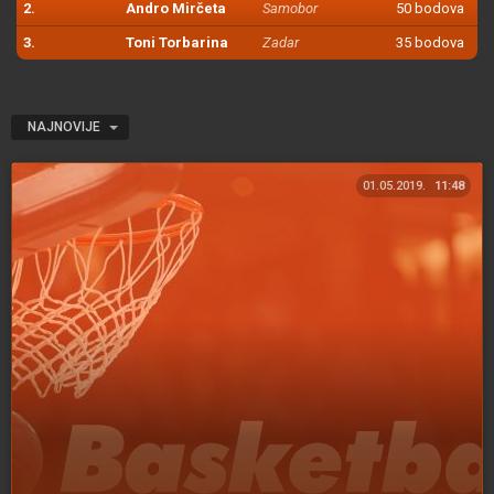
2.
Andro Mirčeta
Samobor
50 bodova
3.
Toni Torbarina
Zadar
35 bodova
NAJNOVIJE
01.05.2019.
11:48