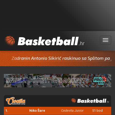
Menu
dranin Antonio Sikirić raskinuo sa Splitom pa potpisao 
1.
Niko Šare
Cedevita Junior
51 bod