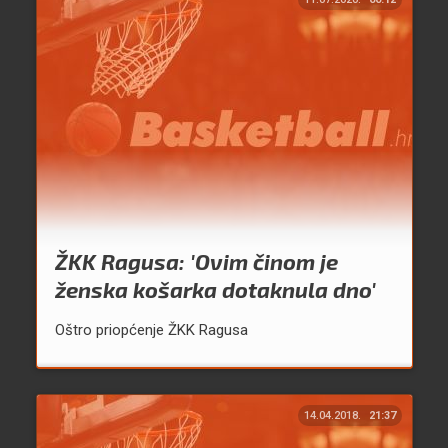
ŽKK Ragusa: 'Ovim činom je
ženska košarka dotaknula dno'
Oštro priopćenje ŽKK Ragusa
14.04.2018.
21:37