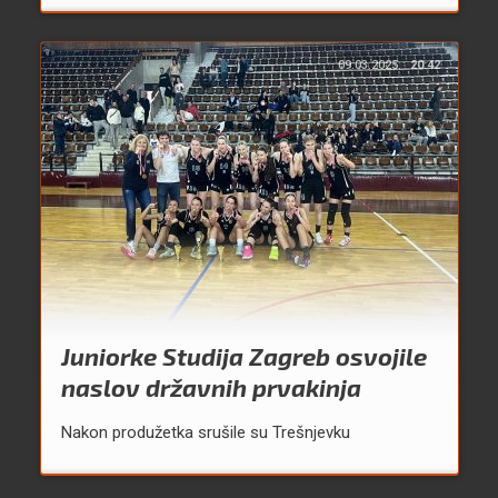
09.03.2025.
20:42
Juniorke Studija Zagreb osvojile
naslov državnih prvakinja
Nakon produžetka srušile su Trešnjevku