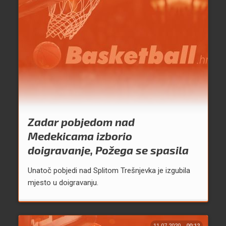
Zadar pobjedom nad
Medekicama izborio
doigravanje, Požega se spasila
Unatoč pobjedi nad Splitom Trešnjevka je izgubila
mjesto u doigravanju.
11.07.2020.
00:12