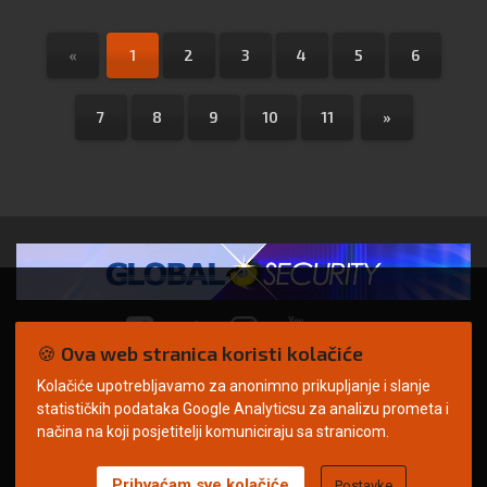
«
1
2
3
4
5
6
7
8
9
10
11
»
🍪 Ova web stranica koristi kolačiće
Kolačiće upotrebljavamo za anonimno prikupljanje i slanje
© Copyright 2026. | ARILEO
statističkih podataka Google Analyticsu za analizu prometa i
načina na koji posjetitelji komuniciraju sa stranicom.
Prihvaćam sve kolačiće
Postavke