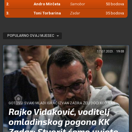
2.
Andro Mirčeta
Samobor
50 bodova
3.
Toni Torbarina
Zadar
35 bodova
POPULARNO OVAJ MJESEC
17.07.2023.
19:03
GOTOVO SVAKI MLADI IGRAČ IZVAN ZADRA ŽELI DOĆI KOD NAS
Rajko Vidaković, voditelj
omladinskog pogona KK
Zadar: Stvorit ćemo uvjete