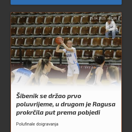
25.04.2025.
02:00
Šibenik se držao prvo
poluvrijeme, u drugom je Ragusa
prokrčila put prema pobjedi
Polufinale doigravanja