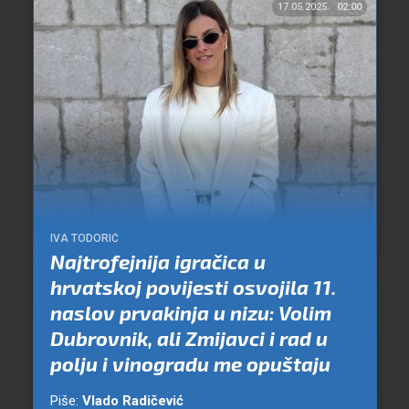
17.05.2025.
02:00
IVA TODORIĆ
Najtrofejnija igračica u
hrvatskoj povijesti osvojila 11.
naslov prvakinja u nizu: Volim
Dubrovnik, ali Zmijavci i rad u
polju i vinogradu me opuštaju
Piše:
Vlado Radičević