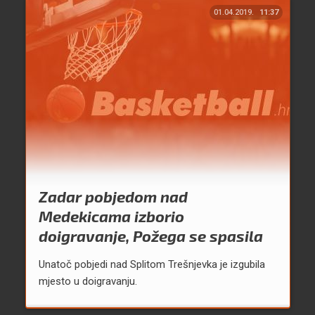
01.04.2019.
11:37
Zadar pobjedom nad
Medekicama izborio
doigravanje, Požega se spasila
Unatoč pobjedi nad Splitom Trešnjevka je izgubila
mjesto u doigravanju.