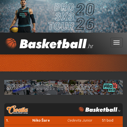
Menu
1.
Niko Šare
Cedevita Junior
51 bod