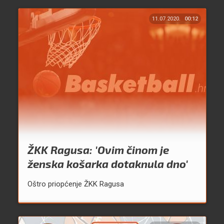
11.07.2020.
00:12
ŽKK Ragusa: 'Ovim činom je
ženska košarka dotaknula dno'
Oštro priopćenje ŽKK Ragusa