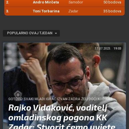
2.
Andro Mirčeta
Samobor
50 bodova
3.
Toni Torbarina
Zadar
35 bodova
POPULARNO OVAJ TJEDAN
17.07.2023.
19:03
GOTOVO SVAKI MLADI IGRAČ IZVAN ZADRA ŽELI DOĆI KOD NAS
Rajko Vidaković, voditelj
omladinskog pogona KK
Zadar: Stvorit ćemo uvjete