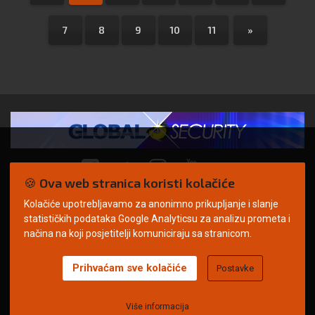
7
8
9
10
11
»
🍪 Ova web stranica koristi kolačiće
Kolačiće upotrebljavamo za anonimno prikupljanje i slanje
© Copyright 2026. | ARILEO
statističkih podataka Google Analyticsu za analizu prometa i
načina na koji posjetitelji komuniciraju sa stranicom.
Prihvaćam sve kolačiće
Postavke
Uvjeti korištenja
Politika privatnosti
Impressum
Oglašavanje
Kontakt
Više informacija