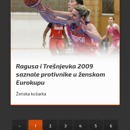
Ragusa i Trešnjevka 2009
saznale protivnike u ženskom
Eurokupu
Ženska košarka
«
1
2
3
4
5
6