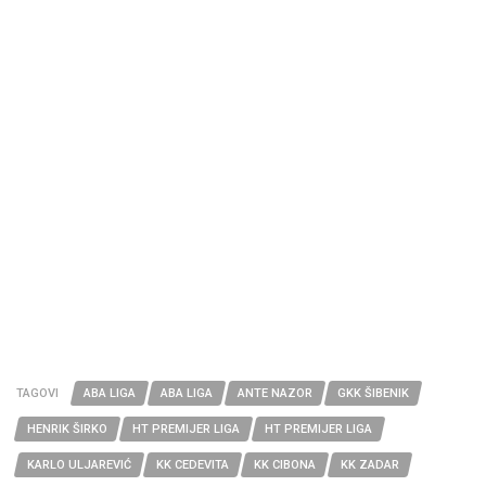
TAGOVI
ABA LIGA
ABA LIGA
ANTE NAZOR
GKK ŠIBENIK
HENRIK ŠIRKO
HT PREMIJER LIGA
HT PREMIJER LIGA
KARLO ULJAREVIĆ
KK CEDEVITA
KK CIBONA
KK ZADAR