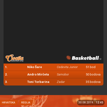
1.
Niko Šare
Cedevita Junior
51 bod
2.
Andro Mirčeta
Samobor
50 bodova
3.
Toni Torbarina
Zadar
35 bodova
30.08.2019.
12:45
HRVATSKA
REGIJA