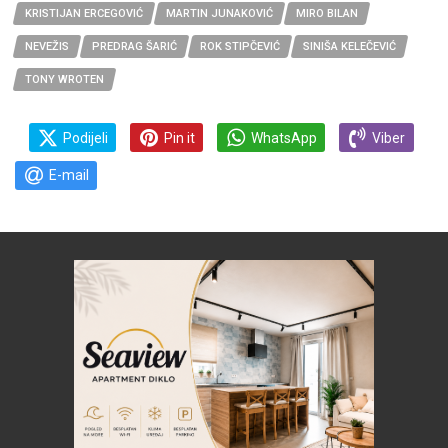
KRISTIJAN ERCEGOVIĆ
MARTIN JUNAKOVIĆ
MIRO BILAN
NEVEŽIS
PREDRAG ŠARIĆ
ROK STIPČEVIĆ
SINIŠA KELEČEVIĆ
TONY WROTEN
Podijeli
Pin it
WhatsApp
Viber
E-mail