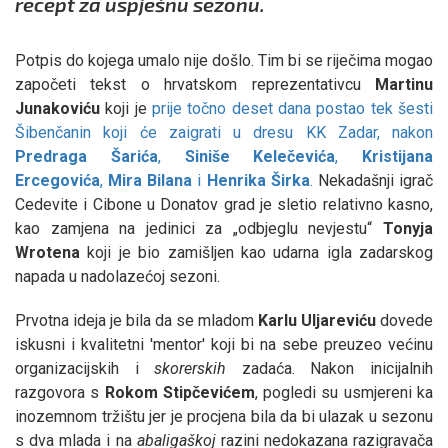
recept za uspješnu sezonu.
Potpis do kojega umalo nije došlo. Tim bi se riječima mogao
započeti tekst o hrvatskom reprezentativcu
Martinu
Junakoviću
koji je
prije točno deset dana postao tek šesti
Šibenčanin koji će zaigrati u dresu KK Zadar, nakon
Predraga Šarića
,
Siniše Kelečevića
,
Kristijana
Ercegovića
,
Mira Bilana
i
Henrika
Širka
.
Nekadašnji igrač
Cedevite i Cibone u Donatov grad je sletio relativno kasno,
kao zamjena na jedinici za „odbjeglu nevjestu“
Tonyja
Wrotena
koji je bio zamišljen kao udarna igla zadarskog
napada u nadolazećoj sezoni.
Prvotna ideja je bila da se mladom
Karlu Uljareviću
dovede
iskusni i kvalitetni 'mentor' koji bi na sebe preuzeo većinu
organizacijskih i
skorerskih
zadaća. Nakon inicijalnih
razgovora s
Rokom Stipčevićem
, pogledi su usmjereni ka
inozemnom tržištu jer je procjena bila da bi ulazak u sezonu
s dva mlada i na
abaligaškoj
razini nedokazana razigravača