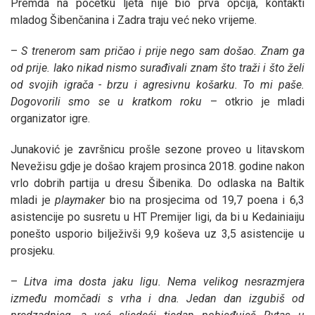
Premda na početku ljeta nije bio prva opcija, kontakti
mladog Šibenčanina i Zadra traju već neko vrijeme.
–
S trenerom sam pričao i prije nego sam došao. Znam ga
od prije. Iako nikad nismo surađivali znam što traži i što želi
od svojih igrača - brzu i agresivnu košarku. To mi paše.
Dogovorili smo se u kratkom roku
– otkrio je mladi
organizator igre.
Junaković je završnicu prošle sezone proveo u litavskom
Nevežisu gdje je došao krajem prosinca 2018. godine nakon
vrlo dobrih partija u dresu Šibenika. Do odlaska na Baltik
mladi je
playmaker
bio na prosjecima od 19,7 poena i 6,3
asistencije po susretu u HT Premijer ligi, da bi u Kedainiaiju
ponešto usporio bilježivši 9,9 koševa uz 3,5 asistencije u
prosjeku.
–
Litva ima dosta jaku ligu. Nema velikog nesrazmjera
između momčadi s vrha i dna. Jedan dan izgubiš od