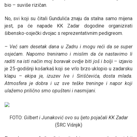
bio – suviše rizičan.
No, svi koji su čitali Gundulića znaju da stalna samo mijena
jest, pa će napade KK Zadar dogodine organizirati
šibensko-osječki dvojac s reprezentativnim pedigreom.
–
Već sam desetak dana u Zadru i mogu reći da se super
osjećam. Naporno treniramo i mislim da će nastavimo li
raditi na isti način moj boravak ovdje biti još i bolji
– izjavio
je 25-godišnji košarkaš koji se vrlo brzo uklopio u zadarsku
klapu –
ekipa je, izuzev Ive i Siriščevića, dosta mlada.
Atmosfera je dobra i uz sve teške treninge i napor koji
ulažemo prilično smo opušteni i nasmijani.
FOTO:
Gilbert i Junaković ovo su ljeto pojačali KK Zadar
(ŠRC Višnjik)