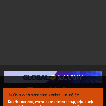
🍪 Ova web stranica koristi kolačiće
Kolačiće upotrebljavamo za anonimno prikupljanje i slanje
© Copyright 2026. | ARILEO