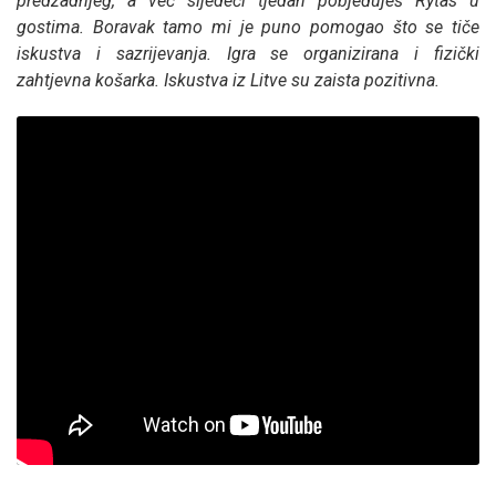
predzadnjeg, a već sljedeći tjedan pobjeđuješ Rytas u
gostima. Boravak tamo mi je puno pomogao što se tiče
iskustva i sazrijevanja. Igra se organizirana i fizički
zahtjevna košarka. Iskustva iz Litve su zaista pozitivna.