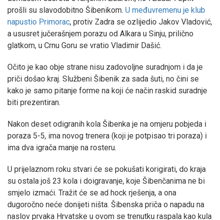
prošli su slavodobitno Šibenikom.
U međuvremenu je klub
napustio Primorac
, protiv Zadra se ozlijedio Jakov Vladović,
a ususret jučerašnjem porazu od Alkara u Sinju, prilično
glatkom, u Crnu Goru se vratio Vladimir Dašić.
Očito je kao obje strane nisu zadovoljne suradnjom i da je
priči došao kraj. Službeni Šibenik za sada šuti, no čini se
kako je samo pitanje forme na koji će način raskid suradnje
biti prezentiran.
Nakon deset odigranih kola Šibenka je na omjeru pobjeda i
poraza 5-5, ima novog trenera (koji je potpisao tri poraza) i
ima dva igrača manje na rosteru.
U prijelaznom roku stvari će se pokušati korigirati, do kraja
su ostala još 23 kola i doigravanje, koje Šibenčanima ne bi
smjelo izmaći. Tražit će se ad hock rješenja, a ona
dugoročno neće donijeti ništa. Šibenska priča o napadu na
naslov prvaka Hrvatske u ovom se trenutku raspala kao kula