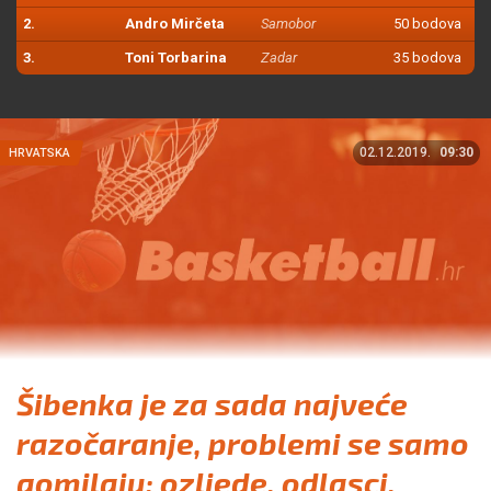
2.
Andro Mirčeta
Samobor
50 bodova
3.
Toni Torbarina
Zadar
35 bodova
02.12.2019.
09:30
HRVATSKA
Šibenka je za sada najveće
razočaranje, problemi se samo
gomilaju: ozljede, odlasci,