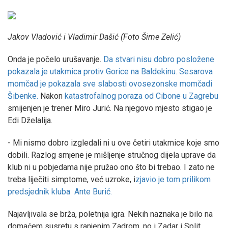
Jakov Vladović i Vladimir Dašić (Foto Šime Zelić)
Onda je počelo urušavanje.
Da stvari nisu dobro posložene
pokazala je utakmica protiv Gorice na Baldekinu. Sesarova
momčad je pokazala sve slabosti ovosezonske momčadi
Šibenke.
Nakon
katastrofalnog poraza od Cibone u Zagrebu
smijenjen je trener Miro Jurić. Na njegovo mjesto stigao je
Edi Dželalija.
- Mi nismo dobro izgledali ni u ove četiri utakmice koje smo
dobili. Razlog smjene je mišljenje stručnog dijela uprave da
klub ni u pobjedama nije pružao ono što bi trebao. I zato ne
treba liječiti simptome, već uzroke, i
zjavio je tom prilikom
predsjednik kluba Ante Burić.
Najavljivala se brža, poletnija igra. Nekih naznaka je bilo na
domaćem susretu s ranjenim Zadrom, no i Zadar i Split