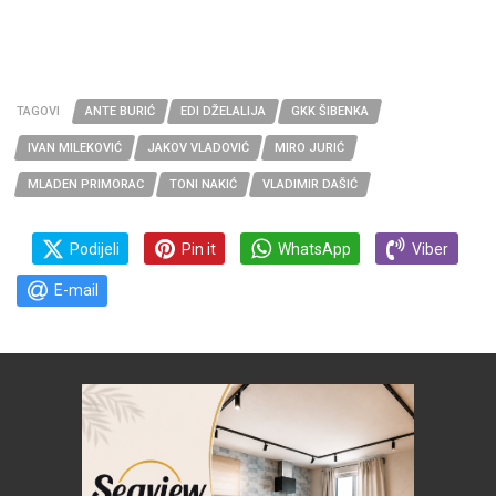
TAGOVI
ANTE BURIĆ
EDI DŽELALIJA
GKK ŠIBENKA
IVAN MILEKOVIĆ
JAKOV VLADOVIĆ
MIRO JURIĆ
MLADEN PRIMORAC
TONI NAKIĆ
VLADIMIR DAŠIĆ
Podijeli
Pin it
WhatsApp
Viber
E-mail