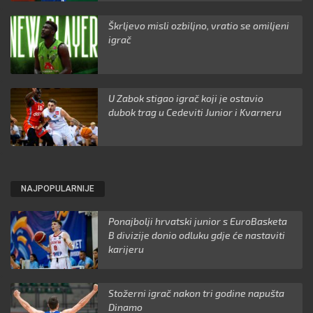
Škrljevo misli ozbiljno, vratio se omiljeni
igrač
U Zabok stigao igrač koji je ostavio
dubok trag u Cedeviti Junior i Kvarneru
NAJPOPULARNIJE
Ponajbolji hrvatski junior s EuroBasketa
B divizije donio odluku gdje će nastaviti
karijeru
Stožerni igrač nakon tri godine napušta
Dinamo