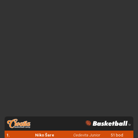
1.
Niko Šare
Cedevita Junior
51 bod