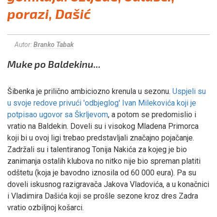
porazi, Dašić
Autor:
Branko Tabak
Muke po Baldekinu...
Šibenka je prilično ambiciozno krenula u sezonu.
Uspjeli su
u svoje redove privući 'odbjeglog' Ivan Milekovića koji je
potpisao ugovor sa Škrljevom
, a potom se predomislio i
vratio na Baldekin. Doveli su i visokog Mladena Primorca
koji bi u ovoj ligi trebao predstavljali značajno pojačanje.
Zadržali su i talentiranog Tonija Nakića za kojeg je bio
zanimanja ostalih klubova no nitko nije bio spreman platiti
odštetu (koja je bavodno iznosila od 60 000 eura). Pa su
doveli iskusnog razigravača Jakova Vladovića, a u konačnici
i Vladimira Dašića koji se prošle sezone kroz dres Zadra
vratio ozbiljnoj košarci.