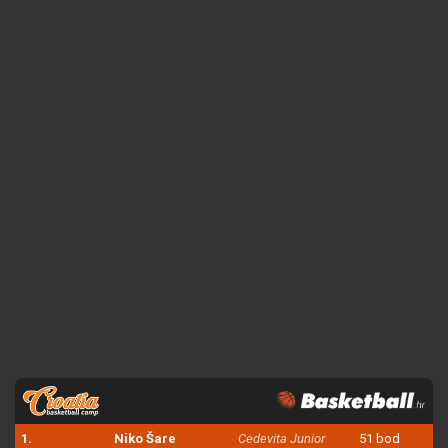
1.
Niko Šare
Cedevita Junior
51 bod