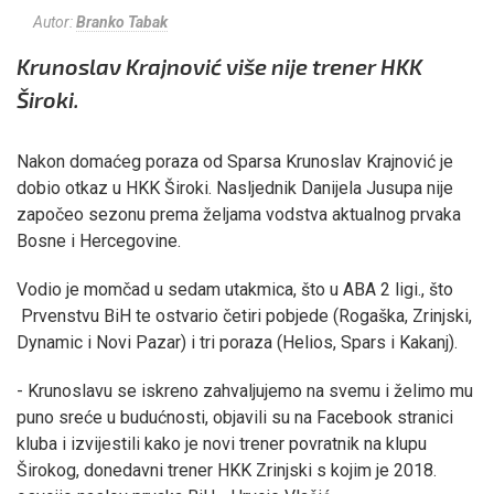
Autor:
Branko Tabak
Krunoslav Krajnović više nije trener HKK
Široki.
Nakon domaćeg poraza od Sparsa Krunoslav Krajnović je
dobio otkaz u HKK Široki. Nasljednik Danijela Jusupa nije
započeo sezonu prema željama vodstva aktualnog prvaka
Bosne i Hercegovine.
Vodio je momčad u sedam utakmica, što u ABA 2 ligi., što
Prvenstvu BiH te ostvario četiri pobjede (Rogaška, Zrinjski,
Dynamic i Novi Pazar) i tri poraza (Helios, Spars i Kakanj).
- Krunoslavu se iskreno zahvaljujemo na svemu i želimo mu
puno sreće u budućnosti, objavili su na Facebook stranici
kluba i izvijestili kako je novi trener povratnik na klupu
Širokog, donedavni trener HKK Zrinjski s kojim je 2018.