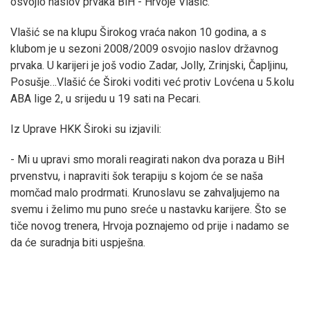
osvojio naslov prvaka BiH - Hrvoje Vlašić.
Vlašić se na klupu Širokog vraća nakon 10 godina, a s
klubom je u sezoni 2008/2009 osvojio naslov državnog
prvaka. U karijeri je još vodio Zadar, Jolly, Zrinjski, Čapljinu,
Posušje…Vlašić će Široki voditi već protiv Lovćena u 5.kolu
ABA lige 2, u srijedu u 19 sati na Pecari.
Iz Uprave HKK Široki su izjavili:
- Mi u upravi smo morali reagirati nakon dva poraza u BiH
prvenstvu, i napraviti šok terapiju s kojom će se naša
momčad malo prodrmati. Krunoslavu se zahvaljujemo na
svemu i želimo mu puno sreće u nastavku karijere. Što se
tiče novog trenera, Hrvoja poznajemo od prije i nadamo se
da će suradnja biti uspješna.