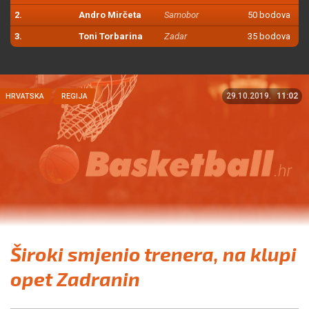
2.
Andro Mirčeta
Samobor
50 bodova
3.
Toni Torbarina
Zadar
35 bodova
29.10.2019.
11:02
HRVATSKA
REGIJA
Široki smjenio trenera, na klupi
opet Zadranin