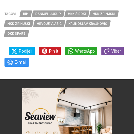
TAGOVI
BIH
DANIJEL JUSUP
HKK ŠIROKI
HKK ZRINJSKI
HKK ZRINJSKI
HRVOJE VLAŠIĆ
KRUNOSLAV KRAJNOVIĆ
OKK SPARS
Podijeli
Pin it
WhatsApp
Viber
E-mail