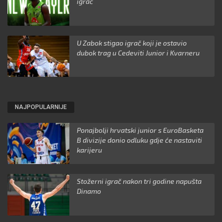
igrač
U Zabok stigao igrač koji je ostavio
dubok trag u Cedeviti Junior i Kvarneru
NAJPOPULARNIJE
Ponajbolji hrvatski junior s EuroBasketa
B divizije donio odluku gdje će nastaviti
karijeru
Stožerni igrač nakon tri godine napušta
Dinamo