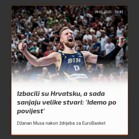
28.03.2025.
10:47
Izbacili su Hrvatsku, a sada
sanjaju velike stvari: 'Idemo po
povijest'
Džanan Musa nakon ždrijeba za EuroBasket