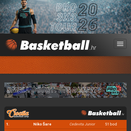
Menu
1.
Niko Šare
Cedevita Junior
51 bod