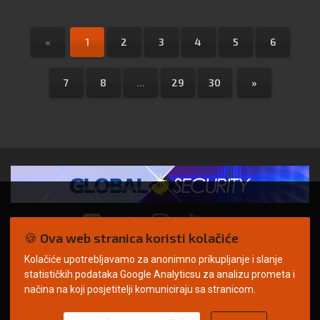
«
1
2
3
4
5
6
7
8
...
29
30
»
🍪 Ova web stranica koristi kolačiće
Kolačiće upotrebljavamo za anonimno prikupljanje i slanje
© Copyright 2026. | ARILEO
statističkih podataka Google Analyticsu za analizu prometa i
načina na koji posjetitelji komuniciraju sa stranicom.