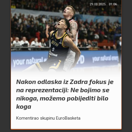
29.03.2025.
01:06
Nakon odlaska iz Zadra fokus je
na reprezentaciji: Ne bojimo se
nikoga, možemo pobijediti bilo
koga
Komentirao skupinu EuroBasketa