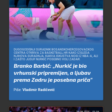
DUGOGODIŠNJI SURADNIK BOSANSKOHERCEGOVAČKOG
CENTRA OTKRIVA ZA BASKETBALL.HR KAKO IZGLEDA
NJIHOVA SURADNJA, KAKVA ISKUSTVA NOSI IZ NBA-A, ALI
I ZAŠTO JUSUF NURKIĆ POSEBNO VOLI ZADAR.
Branko Barbić: „Nurkić je bio
vrhunski pripremljen, a ljubav
prema Zadru je posebna priča“
Piše:
Vladimir Radičević
29.08.2025.
01:04