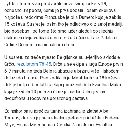
Lyttle i Torrens su predvodile nove šampionke s 19,
odnosno 18 poena, čemu je prva dodala i osam skokova.
Najbolja u redovima Francuske je bila Dumerc koja je zabila
15 koševa. Susret je, osim što je odlučivao o zlatnoj medalji,
bio poseban i po tome što smo jučer gledali posljednju
utakmicu dvije velikanke europske košarke Laie Palalau i
Celine Dumerc u nacionalnom dresu.
U susretu za treće mjesto Belgijanke su uvjerljivo svladale
Grčku
rezultatom 78-45
. Držala se ekipa s juga Europe prvih
6-7 minuta, no tada Belgija ubacuje u brzinu više i lakoćom
dolazi do bronce. Predvodila ih je Mestdagh sa 18 koševa,
dok je bolja od ostalih u ekipi poraženih bila Evanthia Malsi
koja je zabila 13 poena i čime je ujedno bila i jedina
dvocifrena u redovima poraženog sastava.
Za najkorisniju igračicu turnira izabrana je zlatna Alba
Torrens, dok su joj se u idealnoj petorci pridružile i Endene
Miye, Emma Meesseman, Cecilia Zandalsini i Evanthia