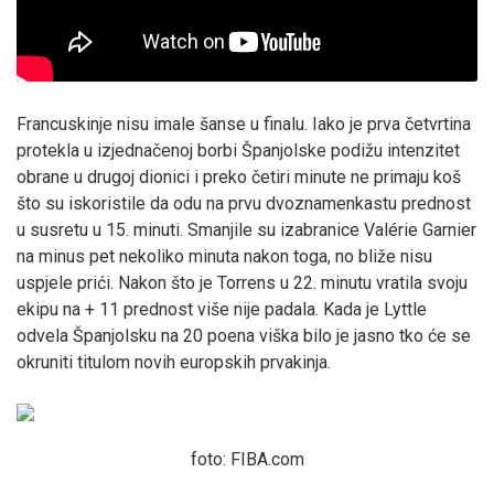
Francuskinje nisu imale šanse u finalu. Iako je prva četvrtina
protekla u izjednačenoj borbi Španjolske podižu intenzitet
obrane u drugoj dionici i preko četiri minute ne primaju koš
što su iskoristile da odu na prvu dvoznamenkastu prednost
u susretu u 15. minuti. Smanjile su izabranice Valérie Garnier
na minus pet nekoliko minuta nakon toga, no bliže nisu
uspjele prići. Nakon što je Torrens u 22. minutu vratila svoju
ekipu na + 11 prednost više nije padala. Kada je Lyttle
odvela Španjolsku na 20 poena viška bilo je jasno tko će se
okruniti titulom novih europskih prvakinja.
foto: FIBA.com