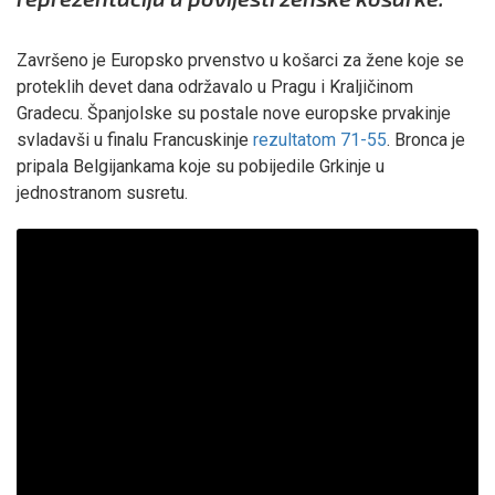
Završeno je Europsko prvenstvo u košarci za žene koje se
proteklih devet dana održavalo u Pragu i Kraljičinom
Gradecu. Španjolske su postale nove europske prvakinje
svladavši u finalu Francuskinje
rezultatom 71-55
. Bronca je
pripala Belgijankama koje su pobijedile Grkinje u
jednostranom susretu.