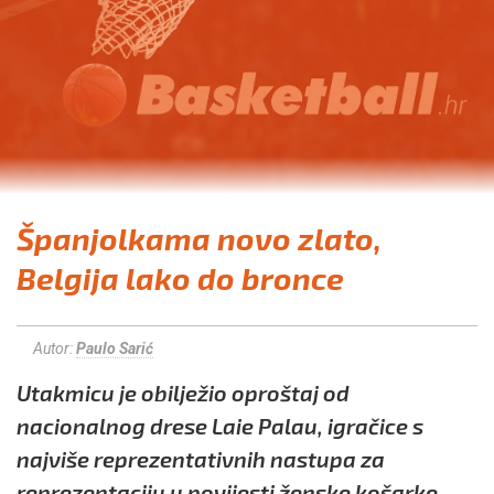
Španjolkama novo zlato,
Belgija lako do bronce
Autor:
Paulo Sarić
Utakmicu je obilježio oproštaj od
nacionalnog drese Laie Palau, igračice s
najviše reprezentativnih nastupa za
reprezentaciju u povijesti ženske košarke.