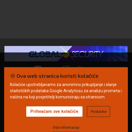
🍪 Ova web stranica koristi kolačiće
Kolačiće upotrebljavamo za anonimno prikupljanje i slanje
© Copyright 2026. | ARILEO
statističkih podataka Google Analyticsu za analizu prometa i
načina na koji posjetitelji komuniciraju sa stranicom.
Prihvaćam sve kolačiće
Postavke
Uvjeti korištenja
Politika privatnosti
Impressum
Oglašavanje
Kontakt
Više informacija