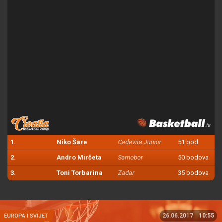
1.
Niko Šare
Cedevita Junior
51 bod
2.
Andro Mirčeta
Samobor
50 bodova
3.
Toni Torbarina
Zadar
35 bodova
26.06.2017.
10:55
EUROPA I SVIJET