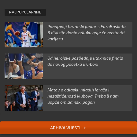
NAJPOPULARNIJE
Ponajbolji hrvatski junior s EuroBasketa
B divizije donio odluku gdje će nastaviti
karijeru
Od herojske posljednje utakmice finala
do novog početka u Ciboni
Matov o odlasku mladih igrača i
nezaštićenosti klubova: Treba li nam
uopće omladinski pogon
ARHIVA VIJESTI