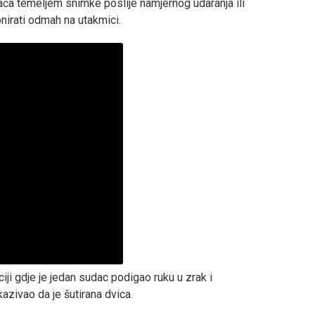
grača temeljem snimke poslije namjernog udaranja ili
nirati odmah na utakmici.
aciji gdje je jedan sudac podigao ruku u zrak i
azivao da je šutirana dvica.