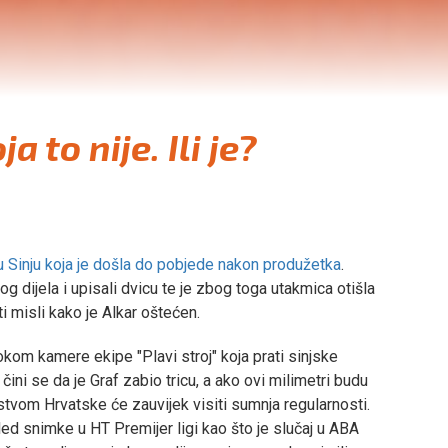
 to nije. Ili je?
u Sinju koja je došla do pobjede nakon produžetka
.
nog dijela i upisali dvicu te je zbog toga utakmica otišla
i misli kako je Alkar oštećen.
kom kamere ekipe "Plavi stroj" koja prati sinjske
čini se da je Graf zabio tricu, a ako ovi milimetri budu
enstvom Hrvatske će zauvijek visiti sumnja regularnosti.
led snimke u HT Premijer ligi kao što je slučaj u ABA