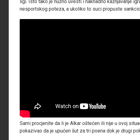
ligi. Isto tako je nužno uvesti i naknadno kažnjavanje i
nesportskog poteza, a ukoliko to suci propuste sankcio
Sami procjenite da li je Alkar oštećen ili nije u ovoj situ
pokazivao da je upućen šut za tri poena dok je drugi pok