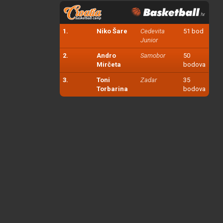
1.
Niko Šare
Cedevita
51 bod
Junior
2.
Andro
Samobor
50
Mirčeta
bodova
3.
Toni
Zadar
35
Torbarina
bodova