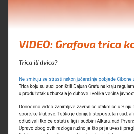
VIDEO: Grafova trica koja
Trica ili dvica?
Ne smiruju se strasti nakon jučerašnje pobjede Cibone 
Trica koju su suci poništili Dajuan Grafu na kraju regular
u produžetak uzburkala je duhove i velika većina javnost
Donosimo video zanimljive završnice utakmice u Sinju o
sportske klubove. Teško je donijeti stopostotan sud, ali 
odlučivali tko će ostati u ligi i sudbini Alkara, nad Prv
Upravo zbog ovih razloga nužno je što prije uvesti preg