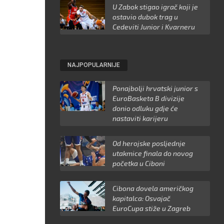
U Zabok stigao igrač koji je
ostavio dubok trag u
Cedeviti Junior i Kvarneru
NAJPOPULARNIJE
Ponajbolji hrvatski junior s
EuroBasketa B divizije
donio odluku gdje će
nastaviti karijeru
Od herojske posljednje
utakmice finala do novog
početka u Ciboni
Cibona dovela američkog
kapitalca: Osvajač
EuroCupa stiže u Zagreb