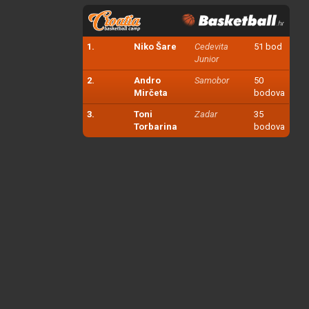
1.
Niko Šare
Cedevita
51 bod
Junior
2.
Andro
Samobor
50
Mirčeta
bodova
3.
Toni
Zadar
35
Torbarina
bodova