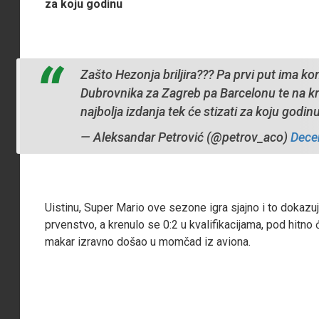
za koju godinu
Zašto Hezonja briljira??? Pa prvi put ima kont
Dubrovnika za Zagreb pa Barcelonu te na kra
najbolja izdanja tek će stizati za koju godin
— Aleksandar Petrović (@petrov_aco)
Dece
Uistinu, Super Mario ove sezone igra sjajno i to dokazuj
prvenstvo, a krenulo se 0:2 u kvalifikacijama, pod hitno
makar izravno došao u momčad iz aviona.