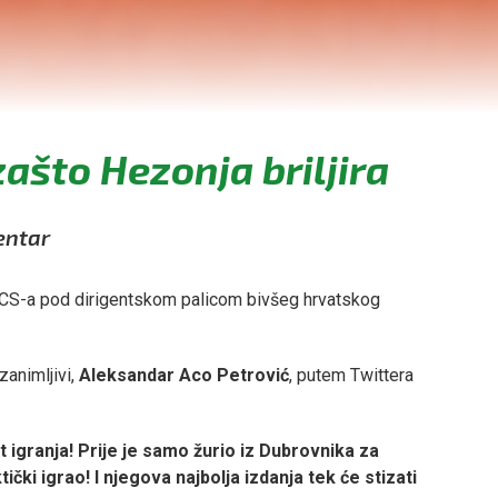
ašto Hezonja briljira
entar
ICS-a pod dirigentskom palicom bivšeg hrvatskog
zanimljivi,
Aleksandar Aco Petrović
, putem Twittera
t igranja! Prije je samo žurio iz Dubrovnika za
čki igrao! I njegova najbolja izdanja tek će stizati