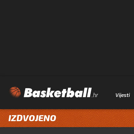
Vijesti
IZDVOJENO