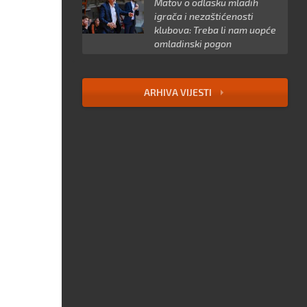
Matov o odlasku mladih
igrača i nezaštićenosti
klubova: Treba li nam uopće
omladinski pogon
ARHIVA VIJESTI