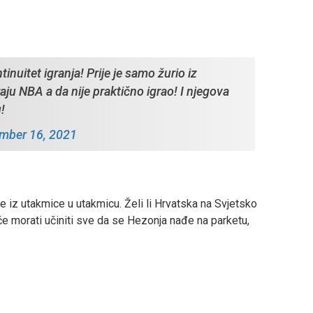
inuitet igranja! Prije je samo žurio iz
ju NBA a da nije praktično igrao! I njegova
u!
mber 16, 2021
e iz utakmice u utakmicu. Želi li Hrvatska na Svjetsko
 će morati učiniti sve da se Hezonja nađe na parketu,