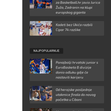
za Basketball.hr javio Jurica
Žuža, Zadranin na klupi
europskog giganta
Kadeti bez Ukića razbili
Cipar 74 razlike
NAJPOPULARNIJE
Ponajbolji hrvatski junior s
EuroBasketa B divizije
donio odluku gdje će
nastaviti karijeru
Od herojske posljednje
utakmice finala do novog
početka u Ciboni