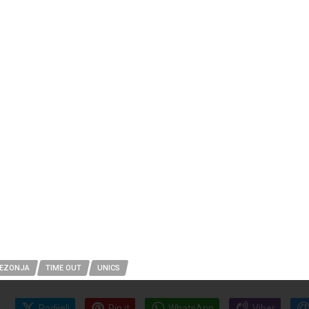
HEZONJA
TIME OUT
UNICS
Podijeli
Pin it
WhatsApp
Viber