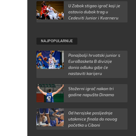
U Zabok stigao igrač koji je
ostavio dubok trag u
Cedeviti Junior i Kvarneru
NAJPOPULARNIJE
Ponajbolji hrvatski junior s
EuroBasketa B divizije
donio odluku gdje će
nastaviti karijeru
Stožerni igrač nakon tri
godine napušta Dinamo
Od herojske posljednje
utakmice finala do novog
početka u Ciboni