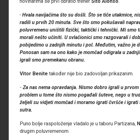
novinarima se prvi obratio trener
Sito Alonso
.
-
Hvala navijačima što su došli. Što se tiče utakmice, n
radili u prvih 20 minuta. Sve što smo pokušavali naprav
poluvremenu uništili fizički, taktički i tehnički. Mi smo
morali nešto učiniti. U svlačionici smo razgovarali i do
pobijedimo u zadnjih minutu i pol. Međutim, važno je 
Ponosan sam na ono kako je momčad odigrala u zadnjih 
igrali smo premekanu obranu.
Vitor Benite
također nije bio zadovoljan prikazanim.
-
Za nas nema opravdanja. Nismo dobro igrali u prvom po
problem u tome što nismo pogađali šuteve, nego u trudu 
željeli su vidjeti momčad i moramo igrati čvršće i igrati
sutra.
Puno bolje raspoloženje vladalo je u taboru Partizana,
N
drugim poluvremenom.