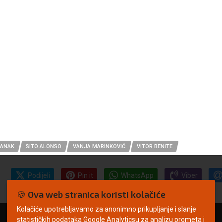
ČANAK
SITO ALONSO
VANJA MARINKOVIĆ
VITOR BENITE
Podijeli
Pin it
WhatsApp
Viber
🍪 Ova web stranica koristi kolačiće
Kolačiće upotrebljavamo za anonimno prikupljanje i slanje
statističkih podataka Google Analyticsu za analizu prometa i