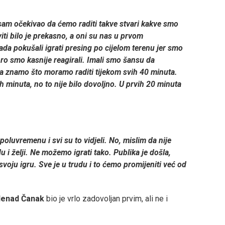
isam očekivao da ćemo raditi takve stvari kakve smo
iti bilo je prekasno, a oni su nas u prvom
 tada pokušali igrati presing po cijelom terenu jer smo
bro smo kasnije reagirali. Imali smo šansu da
da znamo što moramo raditi tijekom svih 40 minuta.
minuta, no to nije bilo dovoljno. U prvih 20 minuta
luvremenu i svi su to vidjeli. No, mislim da nije
i želji. Ne možemo igrati tako. Publika je došla,
 svoju igru. Sve je u trudu i to ćemo promijeniti već od
enad Čanak
bio je vrlo zadovoljan prvim, ali ne i