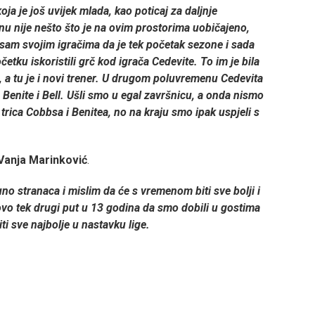
a je još uvijek mlada, kao poticaj za daljnje
nu nije nešto što je na ovim prostorima uobičajeno,
sam svojim igračima da je tek početak sezone i sada
etku iskoristili grč kod igrača Cedevite. To im je bila
 a tu je i novi trener. U drugom poluvremenu Cedevita
, Benite i Bell. Ušli smo u egal završnicu, a onda nismo
trica Cobbsa i Benitea, no na kraju smo ipak uspjeli s
Vanja Marinković
.
puno stranaca i mislim da će s vremenom biti sve bolji i
ovo tek drugi put u 13 godina da smo dobili u gostima
ti sve najbolje u nastavku lige.