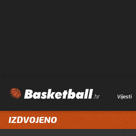
Vijesti
IZDVOJENO