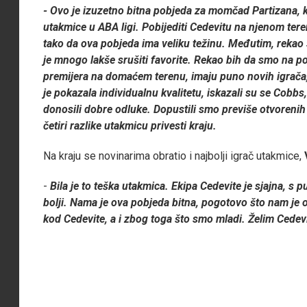
-
Ovo je izuzetno bitna pobjeda za momčad Partizana, koj
utakmice u ABA ligi. Pobijediti Cedevitu na njenom tere
tako da ova pobjeda ima veliku težinu. Međutim, rekao 
je mnogo lakše srušiti favorite. Rekao bih da smo na poč
premijera na domaćem terenu, imaju puno novih igrača,
je pokazala individualnu kvalitetu, iskazali su se Cobbs
donosili dobre odluke. Dopustili smo previše otvorenih 
četiri razlike utakmicu privesti kraju.
Na kraju se novinarima obratio i najbolji igrač utakmice,
-
Bila je to teška utakmica. Ekipa Cedevite je sjajna, s 
bolji. Nama je ova pobjeda bitna, pogotovo što nam je 
kod Cedevite, a i zbog toga što smo mladi. Želim Cedevi