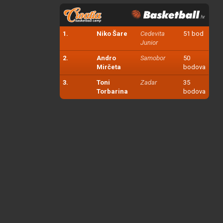
1.
Niko Šare
Cedevita
51 bod
Junior
2.
Andro
Samobor
50
Mirčeta
bodova
3.
Toni
Zadar
35
Torbarina
bodova