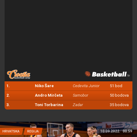
1.
Niko Šare
Cedevita Junior
51 bod
2.
Andro Mirčeta
Samobor
50 bodova
3.
Toni Torbarina
Zadar
35 bodova
10.09.2022.
00:59
HRVATSKA
REGIJA