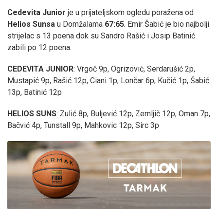
Cedevita Junior
je u prijateljskom ogledu poražena od
Helios Sunsa
u Domžalama
67:65
. Emir Šabić je bio najbolji
strijelac s 13 poena dok su Sandro Rašić i Josip Batinić
zabili po 12 poena.
CEDEVITA JUNIOR
: Vrgoč 9p, Ogrizović, Serdarušić 2p,
Mustapić 9p, Rašić 12p, Ciani 1p, Lončar 6p, Kučić 1p, Šabić
13p, Batinić 12p
HELIOS SUNS
: Zulić 8p, Buljević 12p, Zemljič 12p, Oman 7p,
Bačvić 4p, Tunstall 9p, Mahkovic 12p, Sirc 3p