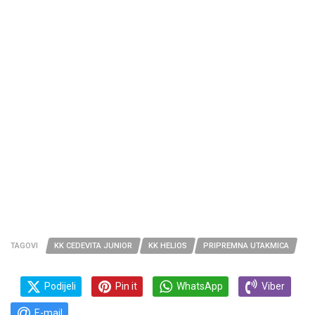
TAGOVI
KK CEDEVITA JUNIOR
KK HELIOS
PRIPREMNA UTAKMICA
Podijeli
Pin it
WhatsApp
Viber
E-mail