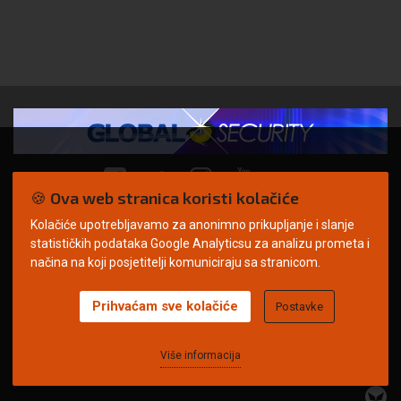
🍪 Ova web stranica koristi kolačiće
Kolačiće upotrebljavamo za anonimno prikupljanje i slanje
© Copyright 2026. | ARILEO
statističkih podataka Google Analyticsu za analizu prometa i
načina na koji posjetitelji komuniciraju sa stranicom.
Prihvaćam sve kolačiće
Postavke
Uvjeti korištenja
Politika privatnosti
Impressum
Oglašavanje
Kontakt
Više informacija