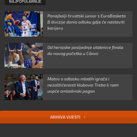
NAJPOPULARNIJE
Ponajbolji hrvatski junior s EuroBasketa
B divizije donio odluku gdje će nastaviti
karijeru
Od herojske posljednje utakmice finala
do novog početka u Ciboni
Matov o odlasku mladih igrača i
nezaštićenosti klubova: Treba li nam
uopće omladinski pogon
ARHIVA VIJESTI