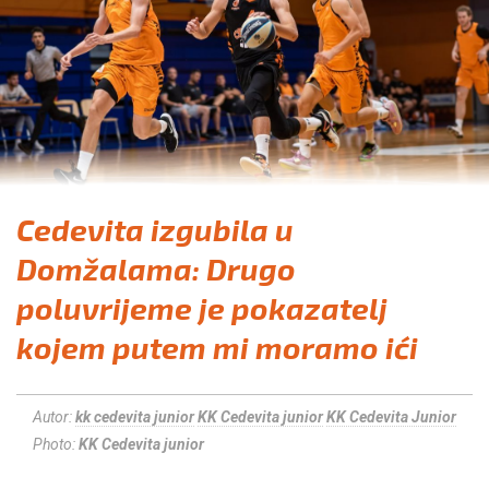
Cedevita izgubila u
Domžalama: Drugo
poluvrijeme je pokazatelj
kojem putem mi moramo ići
Autor:
kk cedevita junior
KK Cedevita junior
KK Cedevita Junior
Photo:
KK Cedevita junior