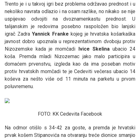
Trento je i u takvoj igri bez problema održavao prednost i u
nekoliko navrata odlazio i na osam razlike, no nikako se nije
uspijevao odvojiti na dvoznamenkastu prednost. U
talijanskim je redovima posebno raspoložen bio lanjski
igrač Zadra
Yannick
Franke
kojeg je hrvatska košarkaška
javnost dobro upoznala u reprezentativnom dvoboju protiv
Nizozemske kada je momčadi
Ivice
Skelina
ubacio 24
koša. Premda mladi Nizozemac jako malo participira u
domaćem prvenstvu, izgleda kao da ima poseban motiv
protiv hrvatskih momčadi te je Cedeviti večeras ubacio 14
koševa za nešto više od 11 minuta na parketu u prvom
poluvremenu.
FOTO: KK Cedevita Facebook
Na odmor otišlo s 34-42 za goste, a premda je hrvatski
prvak košem Stipanovića na otvaranju treće dionice smanjio