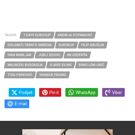
TAGOVI
7 DAYS EUROCUP
ANDRIJA STIPANOVIĆ
DOLOMITI TRENTO ENERGIA
EUROKUP
FILIP KRUŠLIN
IVAN RAMLJAK
JURIJ ZDOVC
KK CEDEVITA
MAURIZIO BUSCAGLIA
OJARS SILINS
ROKO LENI UKIĆ
TONI PERKOVIĆ
YANNICK FRANKE
Podijeli
Pin it
WhatsApp
Viber
E-mail