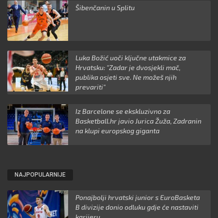
Šibenčanin u Splitu
Luka Božić uoči ključne utakmice za
Hrvatsku: "Zadar je dvosjekli mač,
publika osjeti sve. Ne možeš njih
prevariti"
Iz Barcelone se ekskluzivno za
Basketball.hr javio Jurica Žuža, Zadranin
na klupi europskog giganta
NAJPOPULARNIJE
Ponajbolji hrvatski junior s EuroBasketa
B divizije donio odluku gdje će nastaviti
karijeru