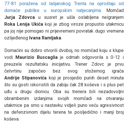
77-81 poražena od talijanskog Trenta na oproštaju od
domaće publike u europskim natjecanjima.
Momčad
Jurja
Zdovca
u susret je ušla oslabljena neigranjem
Roka
Lenija
Ukića
koji je zbog viroze propustio utakmicu
pa joj nije pomogao ni prijevremeni povratak dugo vremena
ozlijeđenog
Ivana
Ramljaka
.
Domaćini su dobro otvorili dvoboj, no momčad koju s klupe
vodi
Maurizio
Buscaglia
je odmah odgovorila s 0-12 i
preuzela rezultatsku inicijativu. Trener Zdovc je prvu
četvrtinu započeo bez svog stožernog igrača
Andrije
Stipanovića
koji je prosjedio punih deset minuta
što su gosti iskoristili da zabiju čak 28 koševa i s plus pet
uđu u drugu dionicu. Oba su trenera bili nezadovoljni
obrambenim izdanjima svojih momčadi na otvaranju
utakmice pa smo u nastavku vidjeli puno veću agresivnost
na defenzivnom dijelu terena te posljedično i manji broj
koševa.