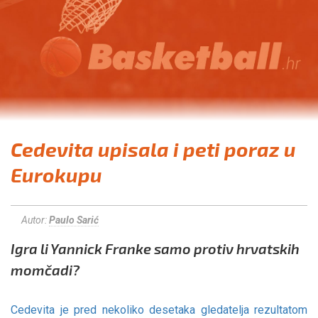
Cedevita upisala i peti poraz u
Eurokupu
Autor:
Paulo Sarić
Igra li Yannick Franke samo protiv hrvatskih
momčadi?
Cedevita je pred nekoliko desetaka gledatelja rezultatom