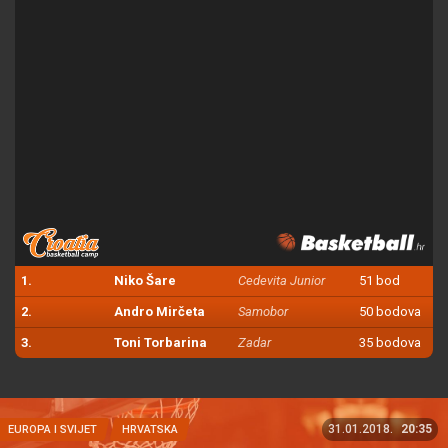
1.
Niko Šare
Cedevita Junior
51 bod
2.
Andro Mirčeta
Samobor
50 bodova
3.
Toni Torbarina
Zadar
35 bodova
31.01.2018.
20:35
EUROPA I SVIJET
HRVATSKA