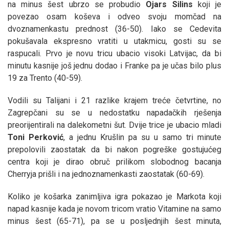
na minus šest ubrzo se probudio
Ojars
Silins
koji je
povezao osam koševa i odveo svoju momčad na
dvoznamenkastu prednost (36-50). Iako se Cedevita
pokušavala ekspresno vratiti u utakmicu, gosti su se
raspucali. Prvo je novu tricu ubacio visoki Latvijac, da bi
minutu kasnije još jednu dodao i Franke pa je učas bilo plus
19 za Trento (40-59).
Vodili su Talijani i 21 razlike krajem treće četvrtine, no
Zagrepčani su se u nedostatku napadačkih rješenja
preorijentirali na dalekometni šut. Dvije trice je ubacio mladi
Toni
Perković
, a jednu Krušlin pa su u samo tri minute
prepolovili zaostatak da bi nakon pogreške gostujućeg
centra koji je dirao obruč prilikom slobodnog bacanja
Cherryja prišli i na jednoznamenkasti zaostatak (60-69).
Koliko je košarka zanimljiva igra pokazao je Markota koji
napad kasnije kada je novom tricom vratio Vitamine na samo
minus šest (65-71), pa se u posljednjih šest minuta,