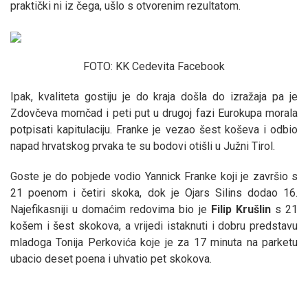
praktički ni iz čega, ušlo s otvorenim rezultatom.
FOTO: KK Cedevita Facebook
Ipak, kvaliteta gostiju je do kraja došla do izražaja pa je
Zdovčeva momčad i peti put u drugoj fazi Eurokupa morala
potpisati kapitulaciju. Franke je vezao šest koševa i odbio
napad hrvatskog prvaka te su bodovi otišli u Južni Tirol.
Goste je do pobjede vodio Yannick Franke koji je završio s
21 poenom i četiri skoka, dok je Ojars Silins dodao 16.
Najefikasniji u domaćim redovima bio je
Filip
Krušlin
s 21
košem i šest skokova, a vrijedi istaknuti i dobru predstavu
mladoga Tonija Perkovića koje je za 17 minuta na parketu
ubacio deset poena i uhvatio pet skokova.