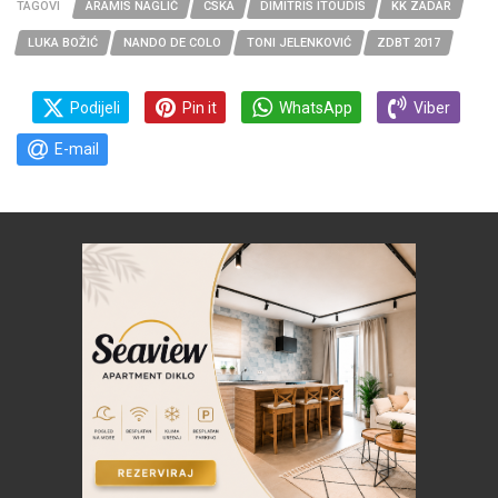
TAGOVI
ARAMIS NAGLIĆ
CSKA
DIMITRIS ITOUDIS
KK ZADAR
LUKA BOŽIĆ
NANDO DE COLO
TONI JELENKOVIĆ
ZDBT 2017
Podijeli
Pin it
WhatsApp
Viber
E-mail