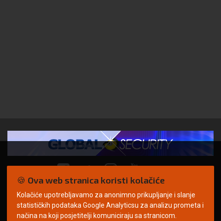
🍪 Ova web stranica koristi kolačiće
Kolačiće upotrebljavamo za anonimno prikupljanje i slanje
© Copyright 2026. | ARILEO
statističkih podataka Google Analyticsu za analizu prometa i
načina na koji posjetitelji komuniciraju sa stranicom.