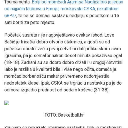
Tournamenta.
Bolji od momčadi Aramisa Naglića bio je jedan
od najjačih klubova u Europi, moskovski CSKA, rezultatom
68-97
, te će se domaći sastav u nedjelju s početkom u 16
sati boriti za peto mjesto.
Početak susreta nije nagovještavao ovakav ishod. Love
Bašić je tricaški dobro otvorio utakmicu, a gosti su od
početka rotirali i već u prvoj četvrtini dali priliku skoro svim
igračima, pa je semafor nakon deset minuta pokazivao egal
(18-18). Zadrani su se dobro dobro držali i u drugoj četvrtini.
Iako je razlika u kvaliteti bila i više nego očita, domaća je
momčad borbenošću makar privremeno nadomjestila
nedostatak klase. Ipak, CSKA se trgnuo u nastavku pa je do
odmora izgradio prednost od sedam koševa (31-38).
FOTO: Basketball.hr
Ključnim se pokazalo otvaranje nastavka. Dok je moskovski