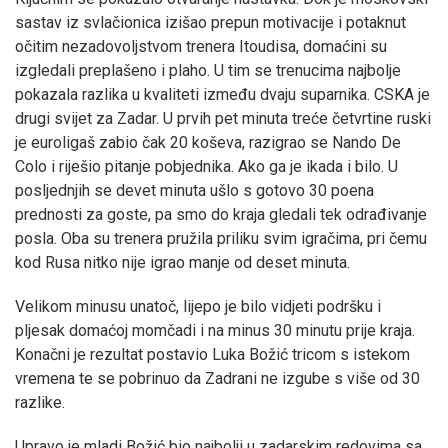
sastav iz svlačionica izišao prepun motivacije i potaknut
očitim nezadovoljstvom trenera Itoudisa, domaćini su
izgledali preplašeno i plaho. U tim se trenucima najbolje
pokazala razlika u kvaliteti između dvaju suparnika. CSKA je
drugi svijet za Zadar. U prvih pet minuta treće četvrtine ruski
je euroligaš zabio čak 20 koševa, razigrao se Nando De
Colo i riješio pitanje pobjednika. Ako ga je ikada i bilo. U
posljednjih se devet minuta ušlo s gotovo 30 poena
prednosti za goste, pa smo do kraja gledali tek odrađivanje
posla. Oba su trenera pružila priliku svim igračima, pri čemu
kod Rusa nitko nije igrao manje od deset minuta.
Velikom minusu unatoč, lijepo je bilo vidjeti podršku i
pljesak domaćoj momčadi i na minus 30 minutu prije kraja.
Konačni je rezultat postavio Luka Božić tricom s istekom
vremena te se pobrinuo da Zadrani ne izgube s više od 30
razlike.
Upravo je mladi Božić bio najbolji u zadarskim redovima sa