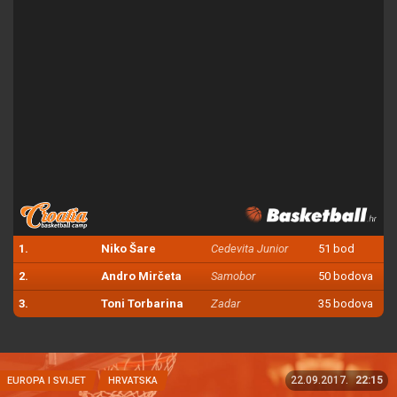
1.
Niko Šare
Cedevita Junior
51 bod
2.
Andro Mirčeta
Samobor
50 bodova
3.
Toni Torbarina
Zadar
35 bodova
22.09.2017.
22:15
EUROPA I SVIJET
HRVATSKA