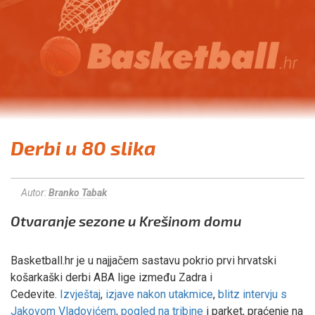
Derbi u 80 slika
Autor:
Branko Tabak
Otvaranje sezone u Krešinom domu
Basketball.hr je u najjačem sastavu pokrio prvi hrvatski
košarkaški derbi ABA lige između Zadra i
Cedevite.
Izvještaj
,
izjave nakon utakmice
,
blitz intervju s
Jakovom Vladovićem
,
pogled na tribine
i parket, praćenje na