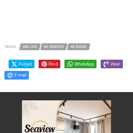
TAGOVI
ABA LIGA
KK CEDEVITA
KK ZADAR
Podijeli
Pin it
WhatsApp
Viber
E-mail