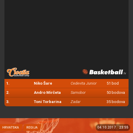
1.
Niko Šare
Cedevita Junior
51 bod
2.
Andro Mirčeta
Samobor
50 bodova
3.
Toni Torbarina
Zadar
35 bodova
04.10.2017.
23:55
HRVATSKA
REGIJA