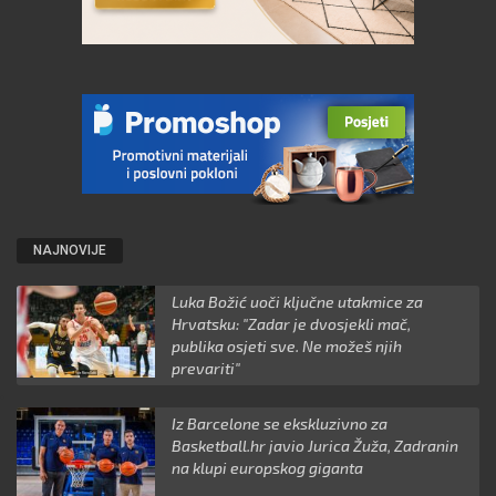
NAJNOVIJE
Luka Božić uoči ključne utakmice za
Hrvatsku: "Zadar je dvosjekli mač,
publika osjeti sve. Ne možeš njih
prevariti"
Iz Barcelone se ekskluzivno za
Basketball.hr javio Jurica Žuža, Zadranin
na klupi europskog giganta