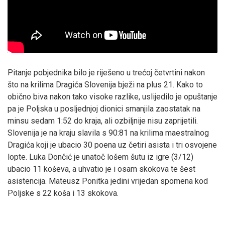
Pitanje pobjednika bilo je riješeno u trećoj četvrtini nakon
što na krilima Dragića Slovenija bježi na plus 21. Kako to
obično biva nakon tako visoke razlike, uslijedilo je opuštanje
pa je Poljska u posljednjoj dionici smanjila zaostatak na
minsu sedam 1:52 do kraja, ali ozbiljnije nisu zaprijetili.
Slovenija je na kraju slavila s 90:81 na krilima maestralnog
Dragića koji je ubacio 30 poena uz četiri asista i tri osvojene
lopte. Luka Dončić je unatoč lošem šutu iz igre (3/12)
ubacio 11 koševa, a uhvatio je i osam skokova te šest
asistencija. Mateusz Ponitka jedini vrijedan spomena kod
Poljske s 22 koša i 13 skokova.