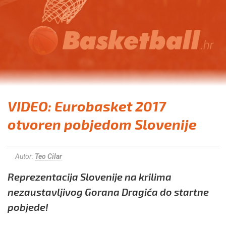
VIDEO: Eurobasket 2017
otvoren pobjedom Slovenije
Autor:
Teo Cilar
Reprezentacija Slovenije na krilima
nezaustavljivog Gorana Dragića do startne
pobjede!