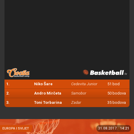
1.
Niko Šare
Cedevita Junior
51 bod
2.
Andro Mirčeta
Samobor
50 bodova
3.
Toni Torbarina
Zadar
35 bodova
31.08.2017.
14:21
EUROPA I SVIJET