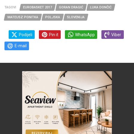
TAGOVI
EUROBASKET 2017
GORAN DRAGIĆ
LUKA DONČIĆ
MATEUSZ PONITKA
POLJSKA
SLOVENIJA
Podijeli
Pin it
WhatsApp
Viber
E-mail