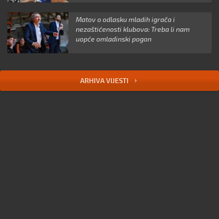
Matov o odlasku mladih igrača i
nezaštićenosti klubova: Treba li nam
uopće omladinski pogon
ARHIVA VIJESTI