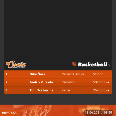
1.
Niko Šare
Cedevita Junior
51 bod
2.
Andro Mirčeta
Samobor
50 bodova
3.
Toni Torbarina
Zadar
35 bodova
18.06.2021.
08:55
HRVATSKA