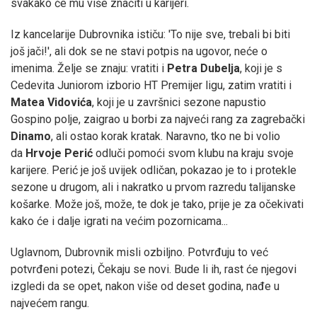
svakako će mu više značiti u karijeri.
Iz kancelarije Dubrovnika ističu: 'To nije sve, trebali bi biti
još jači!', ali dok se ne stavi potpis na ugovor, neće o
imenima. Želje se znaju: vratiti i
Petra Dubelja
, koji je s
Cedevita Juniorom izborio HT Premijer ligu, zatim vratiti i
Matea Vidovića
, koji je u završnici sezone napustio
Gospino polje, zaigrao u borbi za najveći rang za zagrebački
Dinamo
, ali ostao korak kratak. Naravno, tko ne bi volio
da
Hrvoje Perić
odluči pomoći svom klubu na kraju svoje
karijere. Perić je još uvijek odličan, pokazao je to i protekle
sezone u drugom, ali i nakratko u prvom razredu talijanske
košarke. Može još, može, te dok je tako, prije je za očekivati
kako će i dalje igrati na većim pozornicama...
Uglavnom, Dubrovnik misli ozbiljno. Potvrđuju to već
potvrđeni potezi, Čekaju se novi. Bude li ih, rast će njegovi
izgledi da se opet, nakon više od deset godina, nađe u
najvećem rangu.