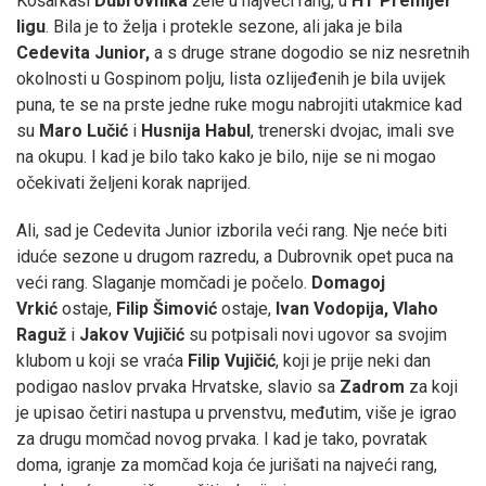
Košarkaši
Dubrovnika
žele u najveći rang, u
HT Premijer
ligu
. Bila je to želja i protekle sezone, ali jaka je bila
Cedevita Junior,
a s druge strane dogodio se niz nesretnih
okolnosti u Gospinom polju, lista ozlijeđenih je bila uvijek
puna, te se na prste jedne ruke mogu nabrojiti utakmice kad
su
Maro Lučić
i
Husnija Habul
, trenerski dvojac, imali sve
na okupu. I kad je bilo tako kako je bilo, nije se ni mogao
očekivati željeni korak naprijed.
Ali, sad je Cedevita Junior izborila veći rang. Nje neće biti
iduće sezone u drugom razredu, a Dubrovnik opet puca na
veći rang. Slaganje momčadi je počelo.
Domagoj
Vrkić
ostaje,
Filip Šimović
ostaje,
Ivan Vodopija, Vlaho
Raguž
i
Jakov Vujičić
su potpisali novi ugovor sa svojim
klubom u koji se vraća
Filip Vujičić
, koji je prije neki dan
podigao naslov prvaka Hrvatske, slavio sa
Zadrom
za koji
je upisao četiri nastupa u prvenstvu, međutim, više je igrao
za drugu momčad novog prvaka. I kad je tako, povratak
doma, igranje za momčad koja će jurišati na najveći rang,