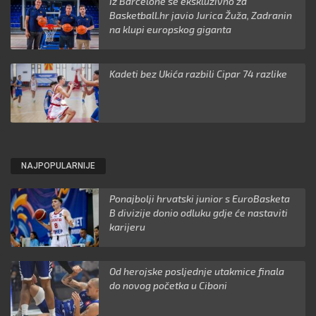
Iz Barcelone se ekskluzivno za
Basketball.hr javio Jurica Žuža, Zadranin
na klupi europskog giganta
Kadeti bez Ukića razbili Cipar 74 razlike
NAJPOPULARNIJE
Ponajbolji hrvatski junior s EuroBasketa
B divizije donio odluku gdje će nastaviti
karijeru
Od herojske posljednje utakmice finala
do novog početka u Ciboni