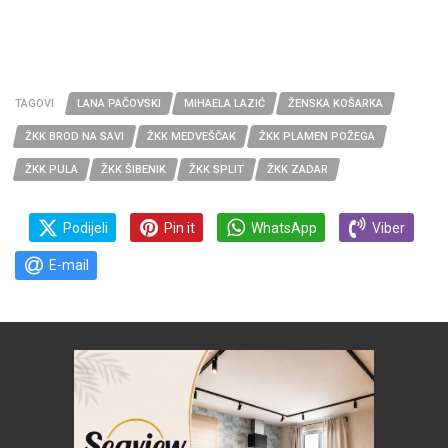
TAGOVI
LANA PAČOVSKI
MIHAELA LAZIĆ
ŽENSKA KOŠARKA
ŽKK BROD NA SAVI
ŽKK MEDVEŠČAK
ŽKK PLAMEN POŽEGA
ŽKK PULA
ŽKK ŠIBENIK
ŽKK SPLIT
ŽKK ZADAR
Podijeli
Pin it
WhatsApp
Viber
E-mail