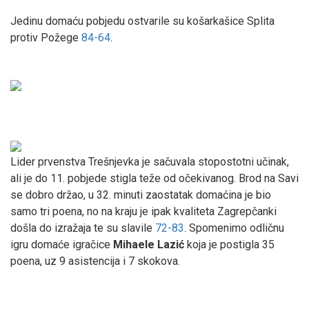
Jedinu domaću pobjedu ostvarile su košarkašice Splita
protiv Požege
84-64
.
Lider prvenstva Trešnjevka je sačuvala stopostotni učinak,
ali je do 11. pobjede stigla teže od očekivanog. Brod na Savi
se dobro držao, u 32. minuti zaostatak domaćina je bio
samo tri poena, no na kraju je ipak kvaliteta Zagrepčanki
došla do izražaja te su slavile
72-83
. Spomenimo odličnu
igru domaće igračice
Mihaele Lazić
koja je postigla 35
poena, uz 9 asistencija i 7 skokova.