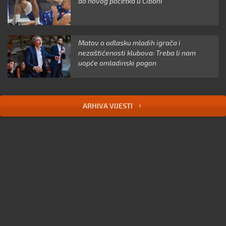
do novog početka u Ciboni
Matov o odlasku mladih igrača i
nezaštićenosti klubova: Treba li nam
uopće omladinski pogon
ARHIVA VIJESTI