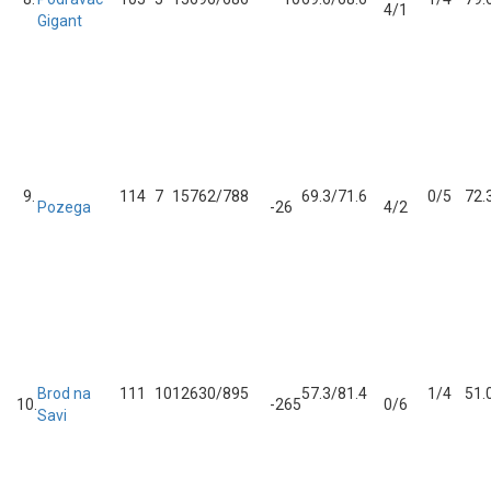
4/1
Gigant
9.
11
4
7
15
762/788
69.3/71.6
0/5
72.
Pozega
-26
4/2
Brod na
11
1
10
12
630/895
57.3/81.4
1/4
51.
10.
-265
0/6
Savi