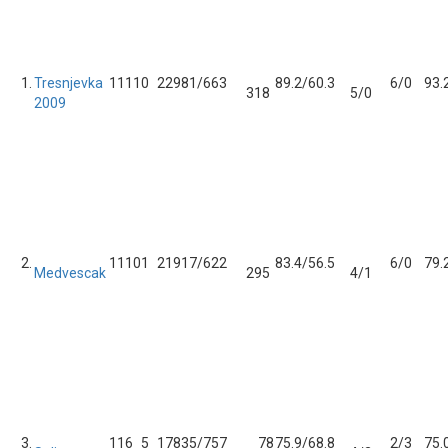
1.
Tresnjevka
11
11
0
22
981/663
89.2/60.3
6/0
93.
318
5/0
2009
2.
11
10
1
21
917/622
83.4/56.5
6/0
79.
Medvescak
295
4/1
3.
11
6
5
17
835/757
78
75.9/68.8
2/3
75.