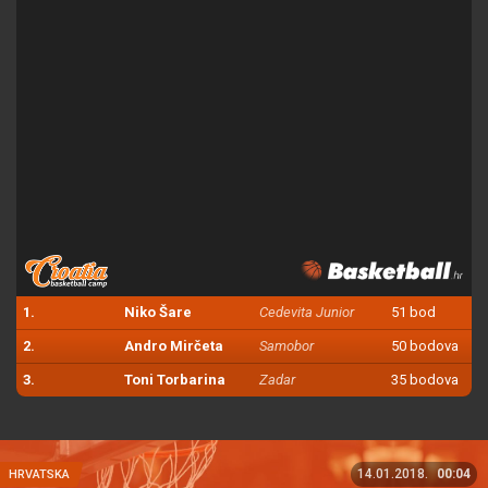
1.
Niko Šare
Cedevita Junior
51 bod
2.
Andro Mirčeta
Samobor
50 bodova
3.
Toni Torbarina
Zadar
35 bodova
14.01.2018.
00:04
HRVATSKA