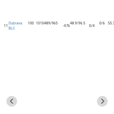
Dubrava
10
0
10
10
489/965
48.9/96.5
0/6
55.
11.
-476
0/4
BLC