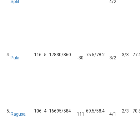
Split
4/2
4.
11
6
5
17
830/860
75.5/78.2
3/3
77.
Pula
-30
3/2
5.
10
6
4
16
695/584
69.5/58.4
2/3
70.
Ragusa
111
4/1