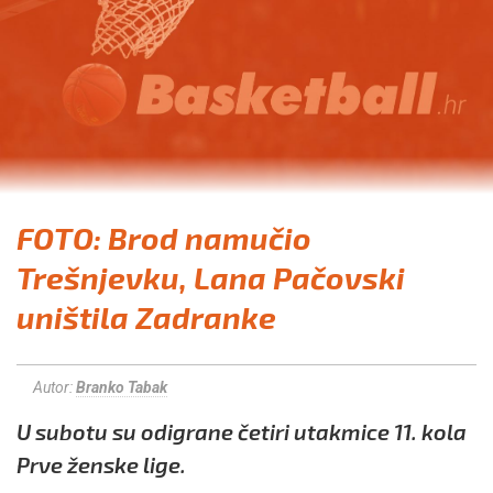
FOTO: Brod namučio
Trešnjevku, Lana Pačovski
uništila Zadranke
Autor:
Branko Tabak
U subotu su odigrane četiri utakmice 11. kola
Prve ženske lige.