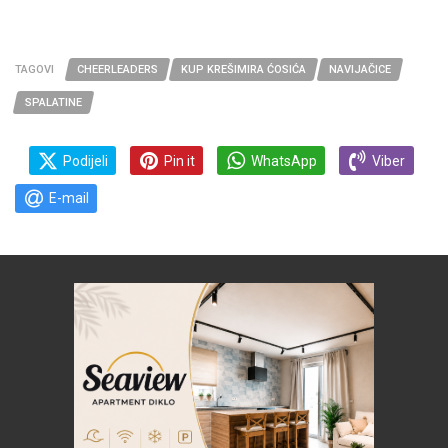
TAGOVI
CHEERLEADERS
KUP KREŠIMIRA ĆOSIĆA
NAVIJAČICE
SPALATINE
Podijeli
Pin it
WhatsApp
Viber
E-mail