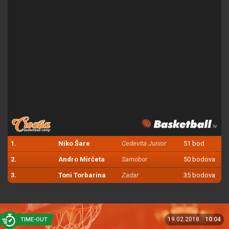
1.
Niko Šare
Cedevita Junior
51 bod
2.
Andro Mirčeta
Samobor
50 bodova
3.
Toni Torbarina
Zadar
35 bodova
19.02.2018.
10:04
TIME-OUT