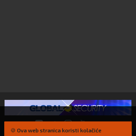
🍪 Ova web stranica koristi kolačiće