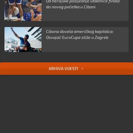
Od herojske posljednje utakmice finala
do novog početka u Ciboni
Cibona dovela američkog kapitalca:
Osvajač EuroCupa stiže u Zagreb
ARHIVA VIJESTI