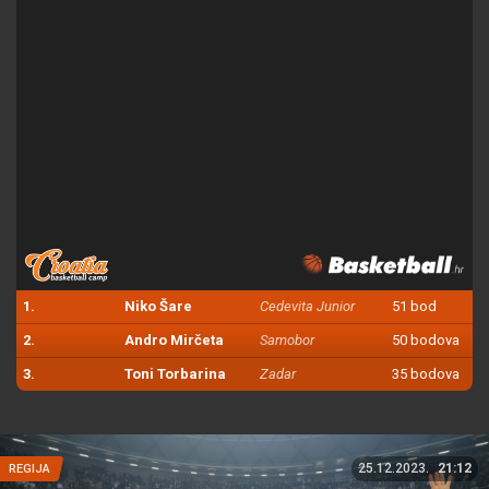
1.
Niko Šare
Cedevita Junior
51 bod
2.
Andro Mirčeta
Samobor
50 bodova
3.
Toni Torbarina
Zadar
35 bodova
25.12.2023.
21:12
REGIJA