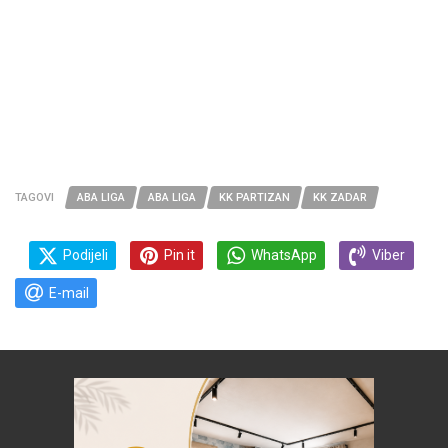
TAGOVI
ABA LIGA
ABA LIGA
KK PARTIZAN
KK ZADAR
Podijeli
Pin it
WhatsApp
Viber
E-mail