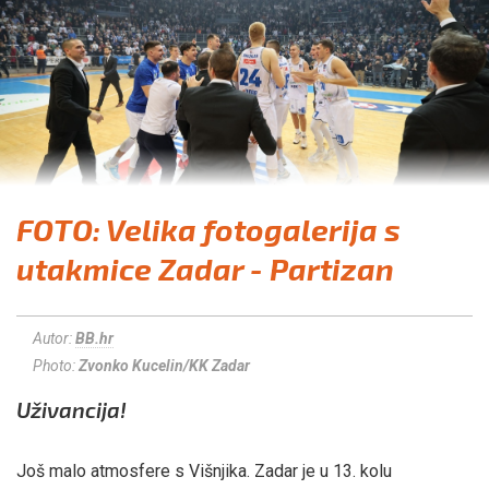
FOTO: Velika fotogalerija s
utakmice Zadar - Partizan
Autor:
BB.hr
Photo:
Zvonko Kucelin/KK Zadar
Uživancija!
Još malo atmosfere s Višnjika. Zadar je u 13. kolu