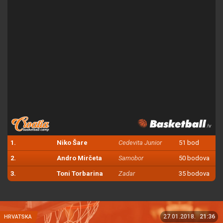
1.
Niko Šare
Cedevita Junior
51 bod
2.
Andro Mirčeta
Samobor
50 bodova
3.
Toni Torbarina
Zadar
35 bodova
27.01.2018.
21:36
HRVATSKA