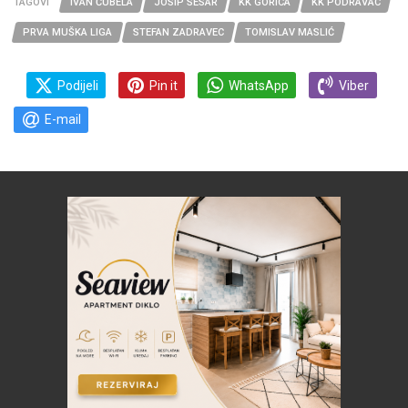
TAGOVI
IVAN ĆUBELA
JOSIP SESAR
KK GORICA
KK PODRAVAC
PRVA MUŠKA LIGA
STEFAN ZADRAVEC
TOMISLAV MASLIĆ
Podijeli
Pin it
WhatsApp
Viber
E-mail