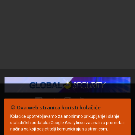
🍪 Ova web stranica koristi kolačiće
Kolačiće upotrebljavamo za anonimno prikupljanje i slanje
© Copyright 2026. | ARILEO
statističkih podataka Google Analyticsu za analizu prometa i
načina na koji posjetitelji komuniciraju sa stranicom.