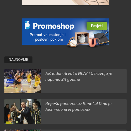
NAJNOVIJE
Još jedan Hrvat u NCAA! U travnju je
napunio 24 godine
Repeša ponovno uz Repešu! Dino je
Jasminov prvi pomoćnik