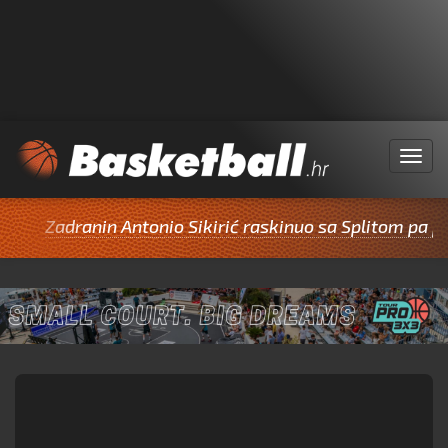
Menu
Zadranin Antonio Sikirić raskinuo sa Splitom pa potp