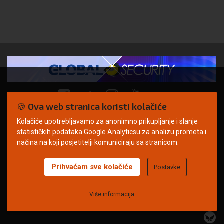
🍪 Ova web stranica koristi kolačiće
Kolačiće upotrebljavamo za anonimno prikupljanje i slanje
© Copyright 2026. | ARILEO
statističkih podataka Google Analyticsu za analizu prometa i
načina na koji posjetitelji komuniciraju sa stranicom.
Prihvaćam sve kolačiće
Postavke
Uvjeti korištenja
Politika privatnosti
Impressum
Oglašavanje
Kontakt
Više informacija