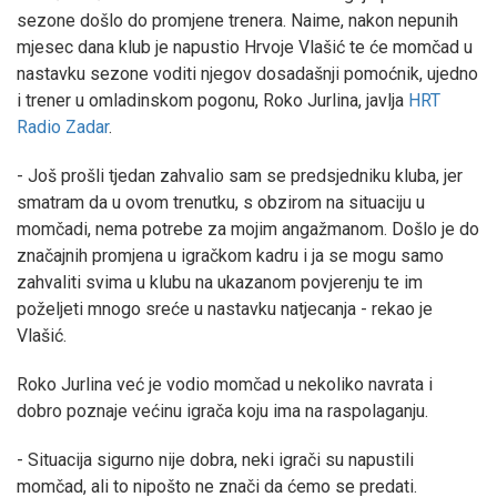
sezone došlo do promjene trenera. Naime, nakon nepunih
mjesec dana klub je napustio Hrvoje Vlašić te će momčad u
nastavku sezone voditi njegov dosadašnji pomoćnik, ujedno
i trener u omladinskom pogonu, Roko Jurlina, javlja
HRT
Radio Zadar
.
- Još prošli tjedan zahvalio sam se predsjedniku kluba, jer
smatram da u ovom trenutku, s obzirom na situaciju u
momčadi, nema potrebe za mojim angažmanom. Došlo je do
značajnih promjena u igračkom kadru i ja se mogu samo
zahvaliti svima u klubu na ukazanom povjerenju te im
poželjeti mnogo sreće u nastavku natjecanja - rekao je
Vlašić.
Roko Jurlina već je vodio momčad u nekoliko navrata i
dobro poznaje većinu igrača koju ima na raspolaganju.
- Situacija sigurno nije dobra, neki igrači su napustili
momčad, ali to nipošto ne znači da ćemo se predati.