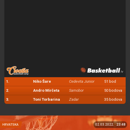
1.
Niko Šare
Cedevita Junior
51 bod
2.
Andro Mirčeta
Samobor
50 bodova
3.
Toni Torbarina
Zadar
35 bodova
02.03.2022.
23:48
HRVATSKA