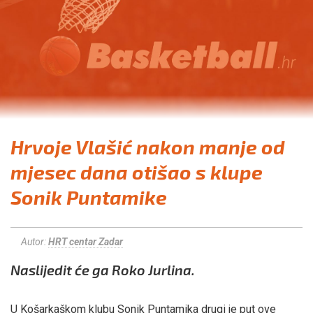
Hrvoje Vlašić nakon manje od
mjesec dana otišao s klupe
Sonik Puntamike
Autor:
HRT centar Zadar
Naslijedit će ga Roko Jurlina.
U Košarkaškom klubu Sonik Puntamika drugi je put ove