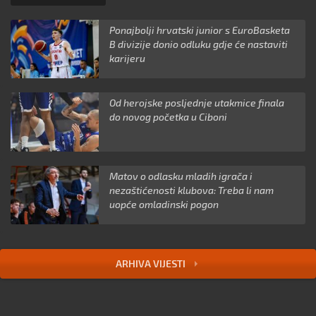
Ponajbolji hrvatski junior s EuroBasketa
B divizije donio odluku gdje će nastaviti
karijeru
Od herojske posljednje utakmice finala
do novog početka u Ciboni
Matov o odlasku mladih igrača i
nezaštićenosti klubova: Treba li nam
uopće omladinski pogon
ARHIVA VIJESTI