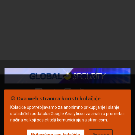
🍪 Ova web stranica koristi kolačiće
Kolačiće upotrebljavamo za anonimno prikupljanje i slanje
© Copyright 2026. | ARILEO
statističkih podataka Google Analyticsu za analizu prometa i
načina na koji posjetitelji komuniciraju sa stranicom.
Prihvaćam sve kolačiće
Postavke