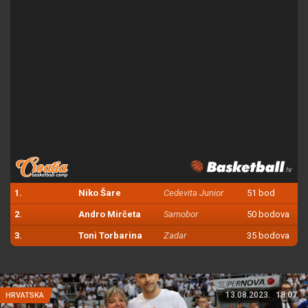
1.
Niko Šare
Cedevita Junior
51 bod
2.
Andro Mirčeta
Samobor
50 bodova
3.
Toni Torbarina
Zadar
35 bodova
13.08.2023.
18:07
HRVATSKA