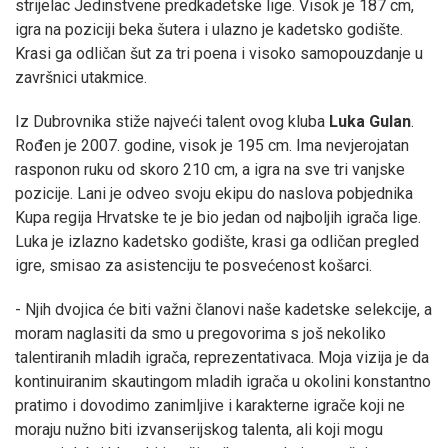
strijelac Jedinstvene predkadetske lige. Visok je 187 cm,
igra na poziciji beka šutera i ulazno je kadetsko godište.
Krasi ga odličan šut za tri poena i visoko samopouzdanje u
završnici utakmice.
Iz Dubrovnika stiže najveći talent ovog kluba
Luka Gulan
.
Rođen je 2007. godine, visok je 195 cm. Ima nevjerojatan
rasponon ruku od skoro 210 cm, a igra na sve tri vanjske
pozicije. Lani je odveo svoju ekipu do naslova pobjednika
Kupa regija Hrvatske te je bio jedan od najboljih igrača lige.
Luka je izlazno kadetsko godište, krasi ga odličan pregled
igre, smisao za asistenciju te posvećenost košarci.
- Njih dvojica će biti važni članovi naše kadetske selekcije, a
moram naglasiti da smo u pregovorima s još nekoliko
talentiranih mladih igrača, reprezentativaca. Moja vizija je da
kontinuiranim skautingom mladih igrača u okolini konstantno
pratimo i dovodimo zanimljive i karakterne igrače koji ne
moraju nužno biti izvanserijskog talenta, ali koji mogu