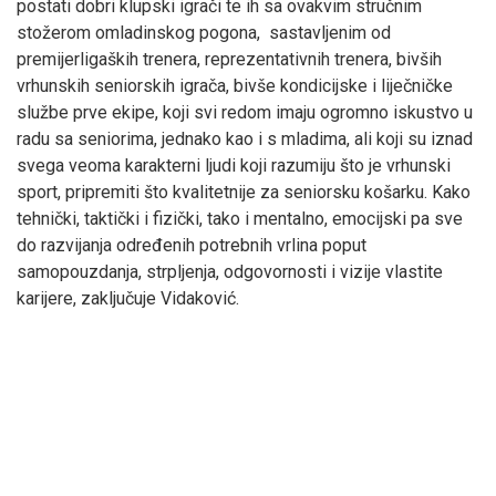
postati dobri klupski igrači te ih sa ovakvim stručnim
stožerom omladinskog pogona, sastavljenim od
premijerligaških trenera, reprezentativnih trenera, bivših
vrhunskih seniorskih igrača, bivše kondicijske i liječničke
službe prve ekipe, koji svi redom imaju ogromno iskustvo u
radu sa seniorima, jednako kao i s mladima, ali koji su iznad
svega veoma karakterni ljudi koji razumiju što je vrhunski
sport, pripremiti što kvalitetnije za seniorsku košarku. Kako
tehnički, taktički i fizički, tako i mentalno, emocijski pa sve
do razvijanja određenih potrebnih vrlina poput
samopouzdanja, strpljenja, odgovornosti i vizije vlastite
karijere, zaključuje Vidaković.