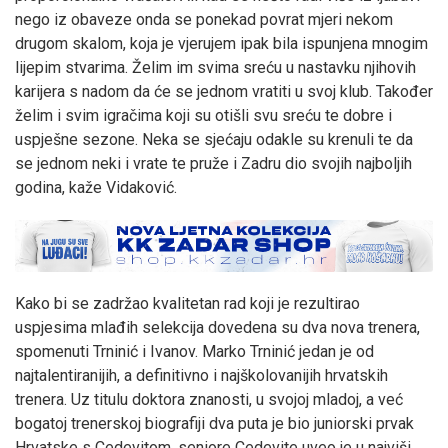
nego iz obaveze onda se ponekad povrat mjeri nekom
drugom skalom, koja je vjerujem ipak bila ispunjena mnogim
lijepim stvarima. Želim im svima sreću u nastavku njihovih
karijera s nadom da će se jednom vratiti u svoj klub. Također
želim i svim igračima koji su otišli svu sreću te dobre i
uspješne sezone. Neka se sjećaju odakle su krenuli te da
se jednom neki i vrate te pruže i Zadru dio svojih najboljih
godina, kaže Vidaković.
Kako bi se zadržao kvalitetan rad koji je rezultirao
uspjesima mlađih selekcija dovedena su dva nova trenera,
spomenuti Trninić i Ivanov. Marko Trninić jedan je od
najtalentiranijih, a definitivno i najškolovanijih hrvatskih
trenera. Uz titulu doktora znanosti, u svojoj mladoj, a već
bogatoj trenerskoj biografiji dva puta je bio juniorski prvak
Hrvatske s Cedevitom, seniore Cedevite uveo je u najviši