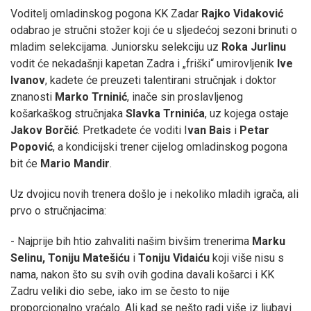
Voditelj omladinskog pogona KK Zadar
Rajko Vidaković
odabrao je stručni stožer koji će u sljedećoj sezoni brinuti o
mladim selekcijama. Juniorsku selekciju uz
Roka Jurlinu
vodit će nekadašnji kapetan Zadra i „friški“ umirovljenik
Ive
Ivanov
, kadete će preuzeti talentirani stručnjak i doktor
znanosti
Marko Trninić
, inače sin proslavljenog
košarkaškog stručnjaka
Slavka Trninića
, uz kojega ostaje
Jakov Borčić
. Pretkadete će voditi I
van Bais
i
Petar
Popović
, a kondicijski trener cijelog omladinskog pogona
bit će
Mario Mandir
.
Uz dvojicu novih trenera došlo je i nekoliko mladih igrača, ali
prvo o stručnjacima:
- Najprije bih htio zahvaliti našim bivšim trenerima
Marku
Selinu, Toniju Matešiću
i
Toniju Vidaiću
koji više nisu s
nama, nakon što su svih ovih godina davali košarci i KK
Zadru veliki dio sebe, iako im se često to nije
proporcionalno vraćalo. Ali kad se nešto radi više iz ljubavi