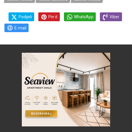
Podijeli
Pin it
WhatsApp
Viber
E-mail