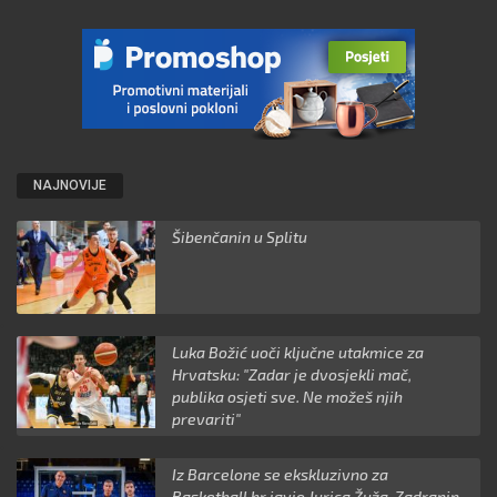
NAJNOVIJE
Šibenčanin u Splitu
Luka Božić uoči ključne utakmice za
Hrvatsku: "Zadar je dvosjekli mač,
publika osjeti sve. Ne možeš njih
prevariti"
Iz Barcelone se ekskluzivno za
Basketball.hr javio Jurica Žuža, Zadranin