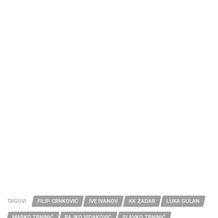
TAGOVI
FILIP CRNKOVIĆ
IVE IVANOV
KK ZADAR
LUKA GULAN
MARKO TRNINIĆ
RAJKO VIDAKOVIĆ
SLAVKO TRNINIĆ