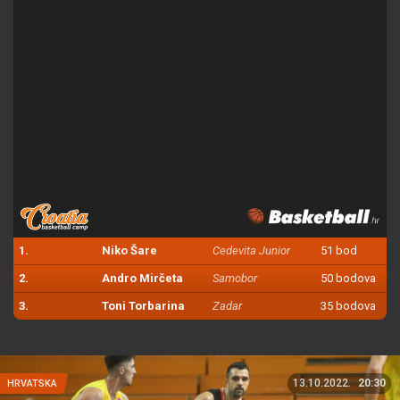
1.
Niko Šare
Cedevita Junior
51 bod
2.
Andro Mirčeta
Samobor
50 bodova
3.
Toni Torbarina
Zadar
35 bodova
13.10.2022.
20:30
HRVATSKA