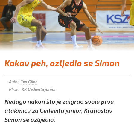
Kakav peh, ozljedio se Simon
Autor:
Teo Cilar
Photo:
KK Cedevita junior
Nedugo nakon što je zaigrao svoju prvu
utakmicu za Cedevitu junior, Krunoslav
Simon se ozlijedio.