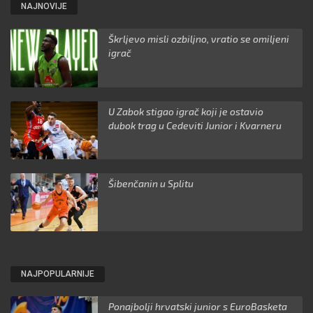
NAJNOVIJE
Škrljevo misli ozbiljno, vratio se omiljeni
igrač
U Zabok stigao igrač koji je ostavio
dubok trag u Cedeviti Junior i Kvarneru
Šibenčanin u Splitu
NAJPOPULARNIJE
Ponajbolji hrvatski junior s EuroBasketa