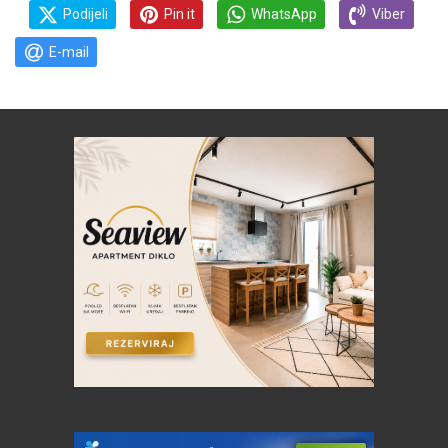
Podijeli
Pin it
WhatsApp
Viber
E-mail