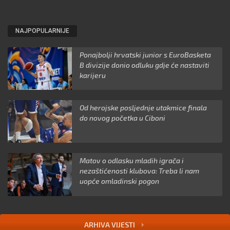
NAJPOPULARNIJE
Ponajbolji hrvatski junior s EuroBasketa
B divizije donio odluku gdje će nastaviti
karijeru
Od herojske posljednje utakmice finala
do novog početka u Ciboni
Matov o odlasku mladih igrača i
nezaštićenosti klubova: Treba li nam
uopće omladinski pogon
ARHIVA VIJESTI