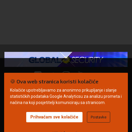
🍪 Ova web stranica koristi kolačiće
Kolačiće upotrebljavamo za anonimno prikupljanje i slanje
© Copyright 2026. | ARILEO
statističkih podataka Google Analyticsu za analizu prometa i
načina na koji posjetitelji komuniciraju sa stranicom.
Prihvaćam sve kolačiće
Postavke
Uvjeti korištenja
Politika privatnosti
Impressum
Oglašavanje
Kontakt