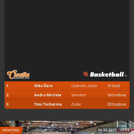
1.
Niko Šare
Cedevita Junior
51 bod
2.
Andro Mirčeta
Samobor
50 bodova
3.
Toni Torbarina
Zadar
35 bodova
06.06.2025.
17:03
HRVATSKA