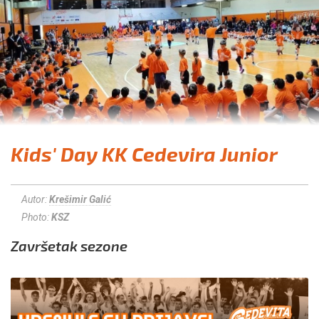
Kids' Day KK Cedevira Junior
Autor:
Krešimir Galić
Photo:
KSZ
Završetak sezone