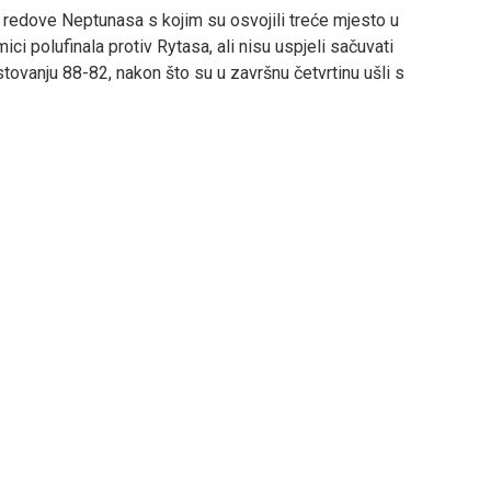
edove Neptunasa s kojim su osvojili treće mjesto u
ici polufinala protiv Rytasa, ali nisu uspjeli sačuvati
stovanju 88-82, nakon što su u završnu četvrtinu ušli s