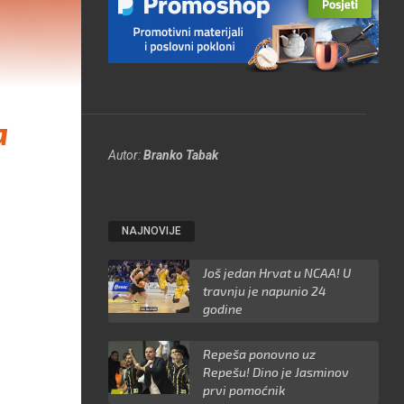
a
Autor:
Branko Tabak
NAJNOVIJE
Još jedan Hrvat u NCAA! U
travnju je napunio 24
godine
Repeša ponovno uz
Repešu! Dino je Jasminov
prvi pomoćnik