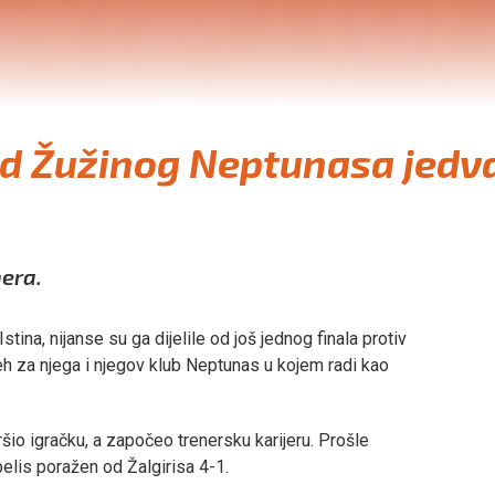
ed Žužinog Neptunasa jedv
era.
tina, nijanse su ga dijelile od još jednog finala protiv
pjeh za njega i njegov klub Neptunas u kojem radi kao
šio igračku, a započeo trenersku karijeru. Prošle
belis poražen od Žalgirisa 4-1.