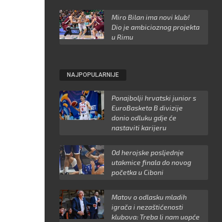
Miro Bilan ima novi klub!
Dio je ambicioznog projekta
u Rimu
NAJPOPULARNIJE
Ponajbolji hrvatski junior s
EuroBasketa B divizije
donio odluku gdje će
nastaviti karijeru
Od herojske posljednje
utakmice finala do novog
početka u Ciboni
Matov o odlasku mladih
igrača i nezaštićenosti
klubova: Treba li nam uopće