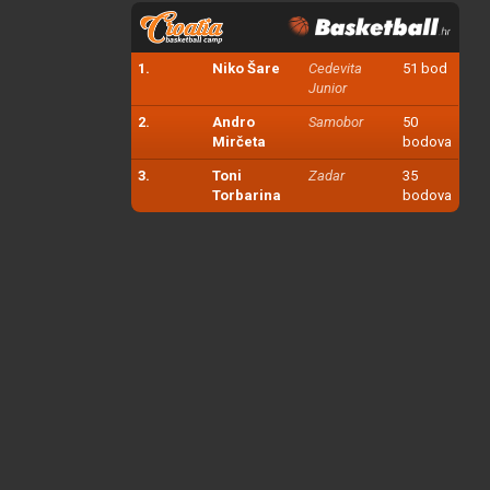
1.
Niko Šare
Cedevita
51 bod
Junior
2.
Andro
Samobor
50
Mirčeta
bodova
3.
Toni
Zadar
35
Torbarina
bodova