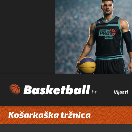
Vijesti
Košarkaška tržnica