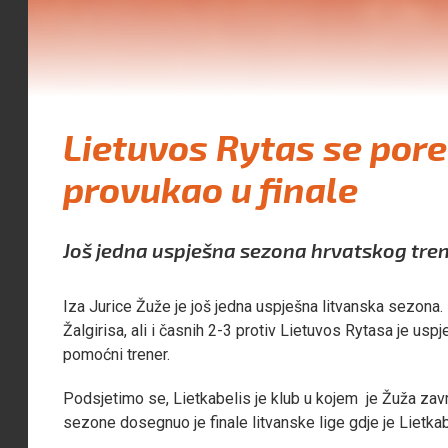
Lietuvos Rytas se por
provukao u finale
Još jedna uspješna sezona hrvatskog tren
Iza Jurice Žuže je još jedna uspješna litvanska sezona. Is
Žalgirisa, ali i časnih 2-3 protiv Lietuvos Rytasa je us
pomoćni trener.
Podsjetimo se, Lietkabelis je klub u kojem je Žuža zavr
sezone dosegnuo je finale litvanske lige gdje je Lietka