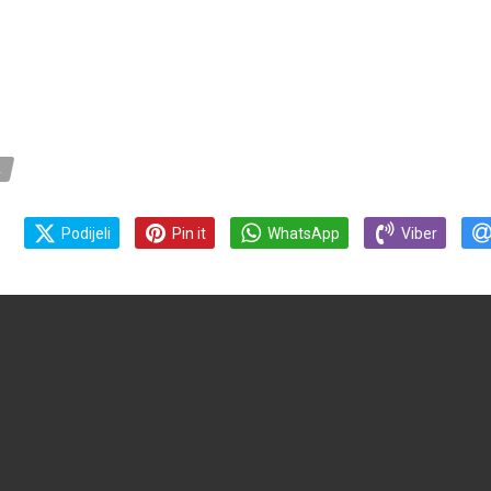
A
Podijeli
Pin it
WhatsApp
Viber