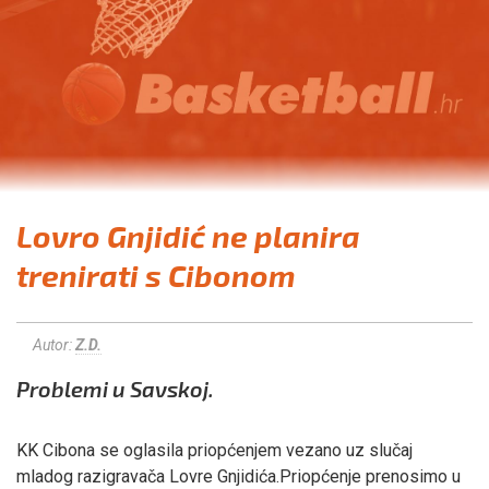
Lovro Gnjidić ne planira
trenirati s Cibonom
Autor:
Z.D.
Problemi u Savskoj.
KK Cibona se oglasila priopćenjem vezano uz slučaj
mladog razigravača Lovre Gnjidića.Priopćenje prenosimo u