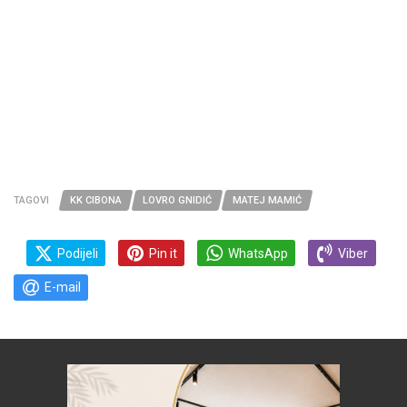
TAGOVI
KK CIBONA
LOVRO GNIDIĆ
MATEJ MAMIĆ
Podijeli
Pin it
WhatsApp
Viber
E-mail