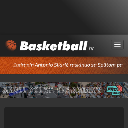
Menu
Zadranin Antonio Sikirić raskinuo sa Splitom pa potp