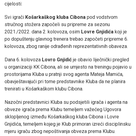
cijelosti:
Svi igrači
Košarkaškog kluba Cibona
pod vodstvom
stručnog stožera započeli su pripreme za sezonu
2021./2022. dana 2. kolovoza, osim
Lovre Gnjidića
koji je
po dopuštenju glavnog trenera trebao započeti pripreme 6.
kolovoza, zbog ranije odrađenih reprezentativnih obaveza.
Dana 6. kolovoza
Lovro Gnjidić
je obavio liječnički pregled
u organizaciji KK Cibona, ali se umjesto na treningu pojavio u
prostorijama Kluba u pratnji svog agenta Mateja Mamića,
obavještavajući pri tome predstavnike Kluba da ne planira
trenirati u Košarkaškom klubu Cibona.
Nazočni predstavnici Kluba su podsjetili igrača i agenta na
obveze igrača prema Klubu temeljem važećeg Ugovora
sklopljenog između Košarkaškog kluba Cibona i Lovre
Gnjidića, temeljem kojeg je Klub primoran izreći disciplinsku
mjeru igraču zbog nepoštivanja obveza prema Klubu.