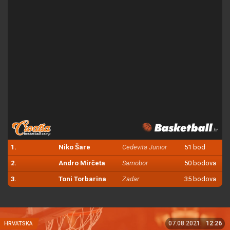
1.
Niko Šare
Cedevita Junior
51 bod
2.
Andro Mirčeta
Samobor
50 bodova
3.
Toni Torbarina
Zadar
35 bodova
07.08.2021.
12:26
HRVATSKA