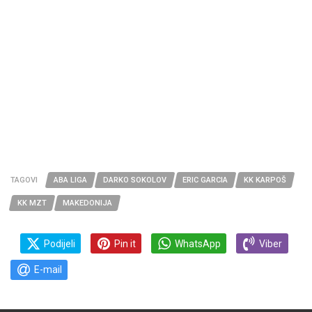
TAGOVI
ABA LIGA
DARKO SOKOLOV
ERIC GARCIA
KK KARPOŠ
KK MZT
MAKEDONIJA
Podijeli
Pin it
WhatsApp
Viber
E-mail