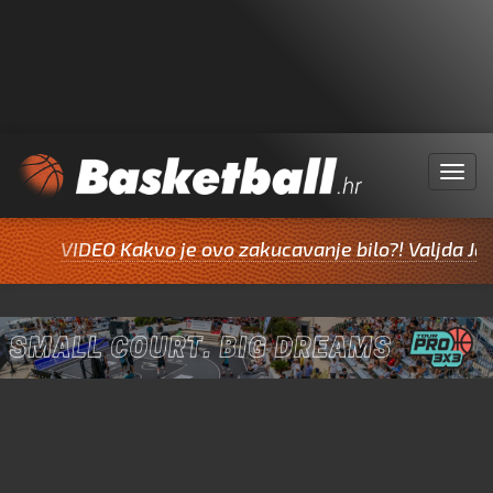
Menu
VIDEO Kakvo je ovo zakucavanje bilo?! Valjda Jazine i