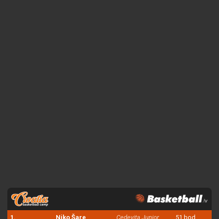
1.
Niko Šare
Cedevita Junior
51 bod