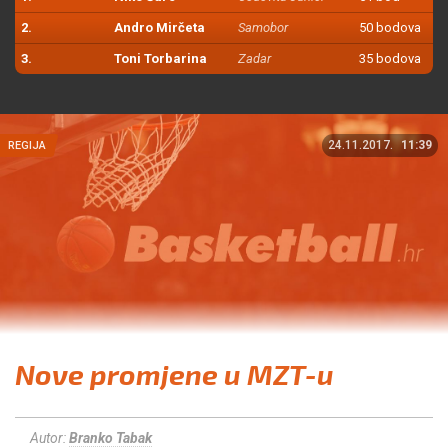
2.
Andro Mirčeta
Samobor
50 bodova
3.
Toni Torbarina
Zadar
35 bodova
24.11.2017.
11:39
REGIJA
Nove promjene u MZT-u
Autor:
Branko Tabak