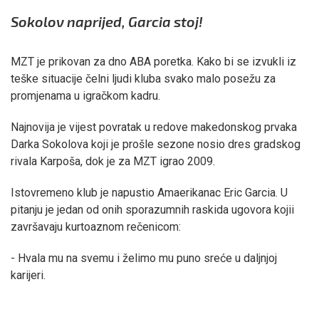
Sokolov naprijed, Garcia stoj!
MZT je prikovan za dno ABA poretka. Kako bi se izvukli iz
teške situacije čelni ljudi kluba svako malo posežu za
promjenama u igračkom kadru.
Najnovija je vijest povratak u redove makedonskog prvaka
Darka Sokolova koji je prošle sezone nosio dres gradskog
rivala Karpoša, dok je za MZT igrao 2009.
Istovremeno klub je napustio Amaerikanac Eric Garcia. U
pitanju je jedan od onih sporazumnih raskida ugovora kojii
završavaju kurtoaznom rečenicom:
- Hvala mu na svemu i želimo mu puno sreće u daljnjoj
karijeri.