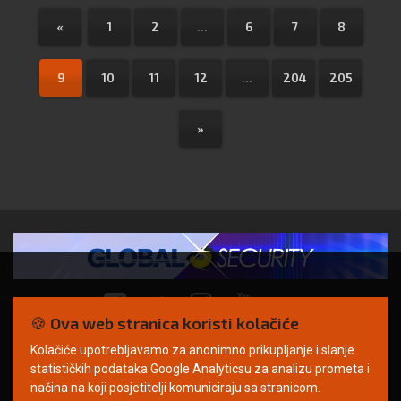
«
1
2
...
6
7
8
9
10
11
12
...
204
205
»
🍪 Ova web stranica koristi kolačiće
Kolačiće upotrebljavamo za anonimno prikupljanje i slanje
© Copyright 2026. | ARILEO
statističkih podataka Google Analyticsu za analizu prometa i
načina na koji posjetitelji komuniciraju sa stranicom.