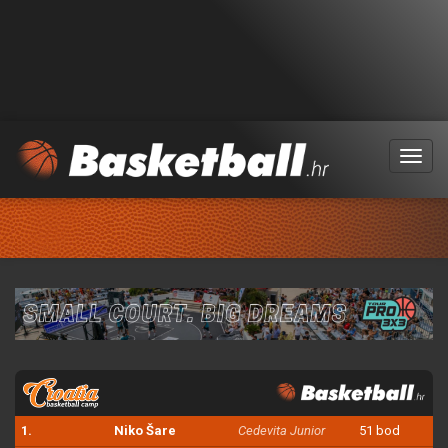
Menu
1.
Niko Šare
Cedevita Junior
51 bod