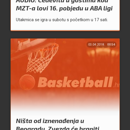
MZT-a lovi 16. pobjedu u ABA ligi
Utakmica se igra u subotu s početkom u 17 sati.
03.04.2018.
00:54
Ništa od iznenađenja u
Beogradu. Zvezda će braniti