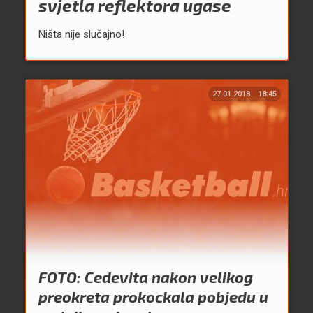
svjetla reflektora ugase
Ništa nije slučajno!
27.01.2018.
18:45
FOTO: Cedevita nakon velikog
preokreta prokockala pobjedu u