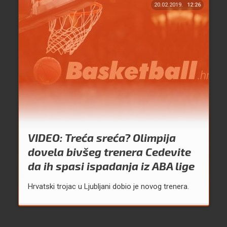
20.02.2019.
12:26
VIDEO: Treća sreća? Olimpija
dovela bivšeg trenera Cedevite
da ih spasi ispadanja iz ABA lige
Hrvatski trojac u Ljubljani dobio je novog trenera.