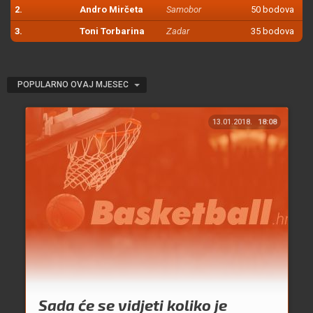
2.
Andro Mirčeta
Samobor
50 bodova
3.
Toni Torbarina
Zadar
35 bodova
POPULARNO OVAJ MJESEC
13.01.2018.
18:08
Sada će se vidjeti koliko je