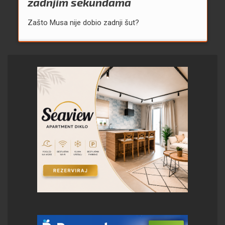
zadnjim sekundama
Zašto Musa nije dobio zadnji šut?