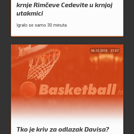
krnje Rimčeve Cedevite u krnjoj
utakmici
Igralo se samo 30 minuta.
06.10.2018.
21:57
Tko je kriv za odlazak Davisa?