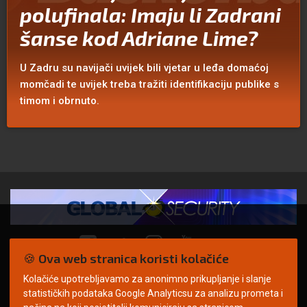
polufinala: Imaju li Zadrani
šanse kod Adriane Lime?
U Zadru su navijači uvijek bili vjetar u leđa domaćoj
momčadi te uvijek treba tražiti identifikaciju publike s
timom i obrnuto.
🍪 Ova web stranica koristi kolačiće
Kolačiće upotrebljavamo za anonimno prikupljanje i slanje
© Copyright 2026. | ARILEO
statističkih podataka Google Analyticsu za analizu prometa i