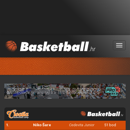
Menu
1.
Niko Šare
Cedevita Junior
51 bod