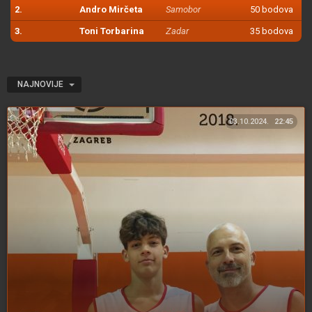
2.
Andro Mirčeta
Samobor
50 bodova
3.
Toni Torbarina
Zadar
35 bodova
NAJNOVIJE
03.10.2024.
22:45