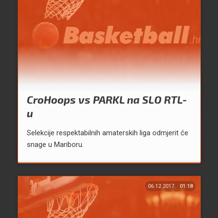
CroHoops vs PARKL na SLO RTL-
u
Selekcije respektabilnih amaterskih liga odmjerit će
snage u Mariboru.
06.12.2017.
01:18