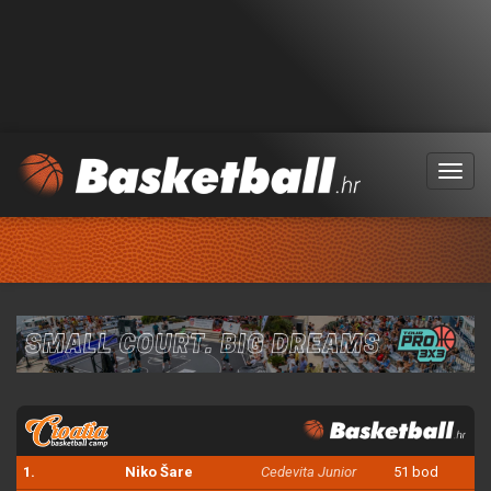
Menu
1.
Niko Šare
Cedevita Junior
51 bod