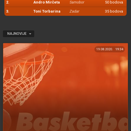
2.
Andro Mirčeta
Samobor
50 bodova
3.
Toni Torbarina
Zadar
35 bodova
NAJNOVIJE
19.08.2020.
19:34