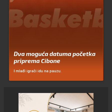
Dva moguća datuma početka
priprema Cibone
I mlađi igrači idu na pauzu.