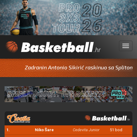
Menu
Zadranin Antonio Sikirić raskinuo sa Splitom pa
1.
Niko Šare
Cedevita Junior
51 bod