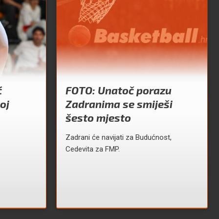
ć
FOTO: Unatoč porazu
oj
Zadranima se smiješi
šesto mjesto
Zadrani će navijati za Budućnost,
Cedevita za FMP.