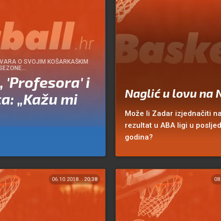
OVARA O SVOJIM KOŠARKAŠKIM
 SEZONE…
 'Profesora' i
Naglić u lovu na
a: „Kažu mi
Može li Zadar izjednačiti na
rezultat u ABA ligi u poslje
godina?
06.10.2018.
20:38
08