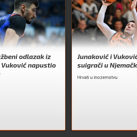
užbeni odlazak iz
Junaković i Vukovi
 Vuković napustio
suigrači u Njemačk
e
Hrvati u inozemstvu