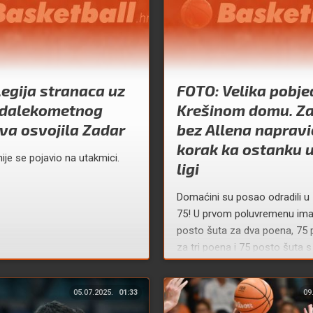
egija stranaca uz
FOTO: Velika pobje
dalekometnog
Krešinom domu. Z
va osvojila Zadar
bez Allena napravi
korak ka ostanku 
ije se pojavio na utakmici.
ligi
Domaćini su posao odradili u
75! U prvom poluvremenu imal
posto šuta za dva poena, 75 
za tri poena i 75 posto šuta s l
slobodnih bacanja.
05.07.2025.
01:33
09