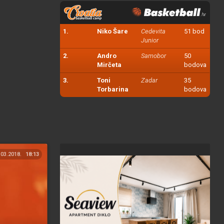
1.
Niko Šare
Cedevita
51 bod
Junior
2.
Andro
Samobor
50
Mirčeta
bodova
3.
Toni
Zadar
35
Torbarina
bodova
.03.2018.
18:13