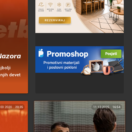
 Nazora
jbolji
dnjih devet
.03.2020.
20:35
11.12.2025.
16:54