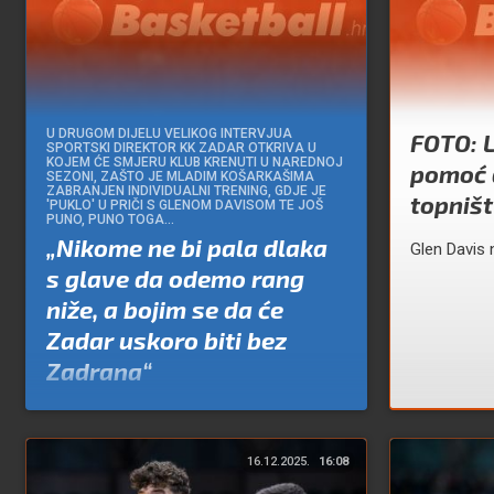
U DRUGOM DIJELU VELIKOG INTERVJUA
FOTO: L
SPORTSKI DIREKTOR KK ZADAR OTKRIVA U
KOJEM ĆE SMJERU KLUB KRENUTI U NAREDNOJ
pomoć 
SEZONI, ZAŠTO JE MLADIM KOŠARKAŠIMA
ZABRANJEN INDIVIDUALNI TRENING, GDJE JE
topništ
'PUKLO' U PRIČI S GLENOM DAVISOM TE JOŠ
PUNO, PUNO TOGA…
„Nikome ne bi pala dlaka
Glen Davis n
s glave da odemo rang
niže, a bojim se da će
Zadar uskoro biti bez
Zadrana“
Piše:
Paulo Sarić
16.12.2025.
16:08