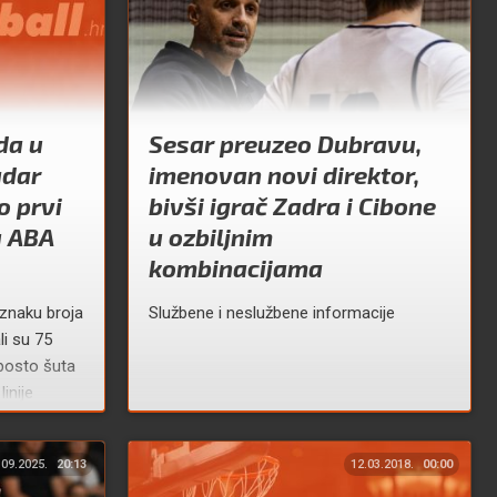
da u
Sesar preuzeo Dubravu,
adar
imenovan novi direktor,
o prvi
bivši igrač Zadra i Cibone
u ABA
u ozbiljnim
kombinacijama
 znaku broja
Službene i neslužbene informacije
i su 75
posto šuta
inije
.09.2025.
20:13
12.03.2018.
00:00