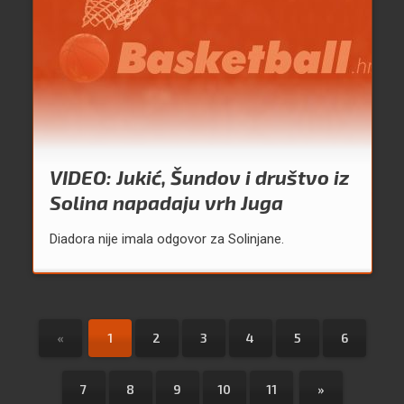
VIDEO: Jukić, Šundov i društvo iz
Solina napadaju vrh Juga
Diadora nije imala odgovor za Solinjane.
«
1
2
3
4
5
6
7
8
9
10
11
»