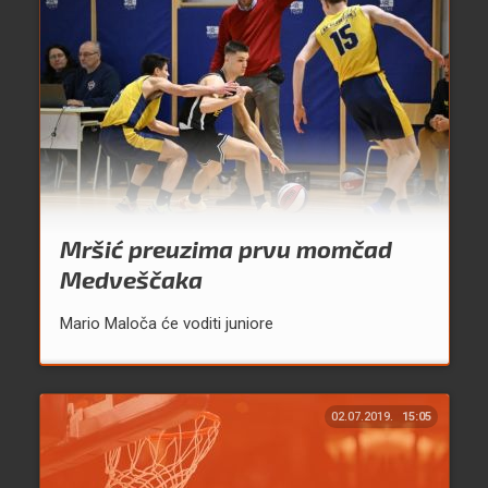
Mršić preuzima prvu momčad
Medveščaka
Mario Maloča će voditi juniore
02.07.2019.
15:05