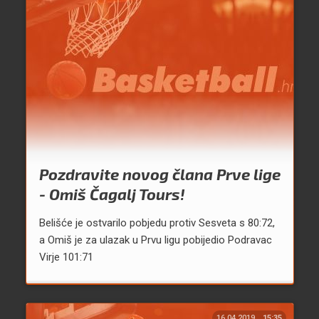
Pozdravite novog člana Prve lige
- Omiš Čagalj Tours!
Belišće je ostvarilo pobjedu protiv Sesveta s 80:72,
a Omiš je za ulazak u Prvu ligu pobijedio Podravac
Virje 101:71
16.04.2019.
15:35