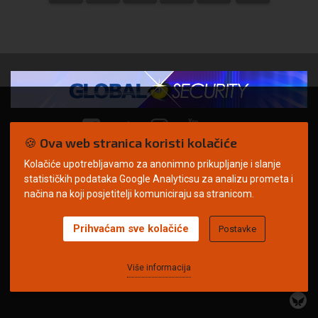
🍪 Ova web stranica koristi kolačiće
Kolačiće upotrebljavamo za anonimno prikupljanje i slanje
© Copyright 2026. | ARILEO
statističkih podataka Google Analyticsu za analizu prometa i
načina na koji posjetitelji komuniciraju sa stranicom.
Prihvaćam sve kolačiće
Postavke
Uvjeti korištenja
Politika privatnosti
Impressum
Oglašavanje
Kontakt
Više informacija