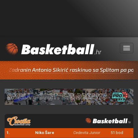
Menu
anin Antonio Sikirić raskinuo sa Splitom pa potpisao z
1.
Niko Šare
Cedevita Junior
51 bod