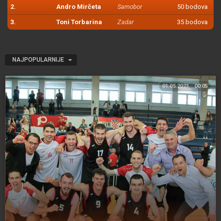
2.
Andro Mirčeta
Samobor
50 bodova
3.
Toni Torbarina
Zadar
35 bodova
NAJPOPULARNIJE
01.05.2023.
00:05