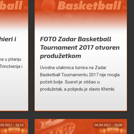
ieri i
FOTO Zadar Basketball
Tournament 2017 otvoren
produžetkom
a u pitanju
inchierija i
Uvodna utakmica turnira na Zadar
Basketball Tournamentu 2017 nije mogla
početi bolje. Susret je otišao u
produžetak, a pobjedu je slavio Khimki.
.09.2017.
13:12
04.09.2017.
13:00