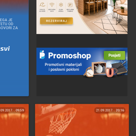
EGA JE
TETU OD
GOVORI ZA
 svi
.09.2017.
09:59
21.09.2017.
20:16