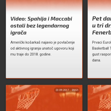
Pet da
Video: Spahija i Maccabi
u tri d
ostali bez legendarnog
Fener
igrača
Američki košarkaš najavio je povlačenje
Prvaci Eurol
od aktivnog igranja unatoč ugovoru koji
Basketball 
mu traje do 2018. godine.
gust raspor
dana.
23.09.2017.
20:51