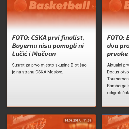
FOTO: CSKA prvi finalist,
FOTO: 
Bayernu nisu pomogli ni
dva pr
Lučić i Mačvan
prvake 
Susret za prvo mjesto skupine B otišao
Aktualni pr
je na stranu CSKA Moskve.
Dogus otvor
Tournament
Bamberga k
odigrati čak
14.09.2017.
11:38