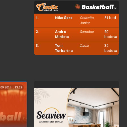
1.
Niko Šare
Cedevita
51 bod
Junior
2.
Andro
Samobor
50
Mirčeta
bodova
3.
Toni
Zadar
35
Torbarina
bodova
.09.2017.
13:29