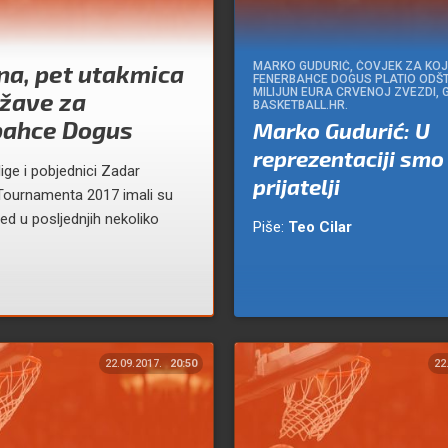
na, pet utakmica
MARKO GUDURIĆ, ČOVJEK ZA KOJ
FENERBAHCE DOGUS PLATIO ODŠ
MILIJUN EURA CRVENOJ ZVEZDI, 
ržave za
BASKETBALL.HR.
bahce Dogus
Marko Gudurić: U
reprezentaciji smo
ige i pobjednici Zadar
prijatelji
Tournamenta 2017 imali su
ed u posljednjih nekoliko
Piše:
Teo Cilar
22.09.2017.
20:50
22