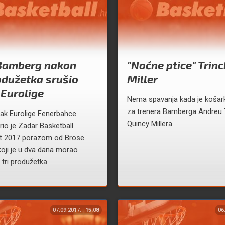
Bamberg nakon
"Noćne ptice" Trinch
odužetka srušio
Miller
Eurolige
Nema spavanja kada je košark
za trenera Bamberga Andreu Tr
vak Eurolige Fenerbahce
Quincy Millera.
io je Zadar Basketball
 2017 porazom od Brose
oji je u dva dana morao
 tri produžetka.
07.09.2017.
15:08
06