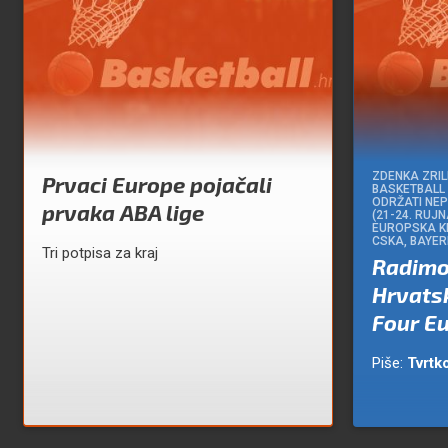
ZDENKA ZRIL
Prvaci Europe pojačali
BASKETBALL 
ODRŽATI NE
prvaka ABA lige
(21-24. RUJN
EUROPSKA KL
CSKA, BAYERN
Tri potpisa za kraj
Radimo
Hrvats
Four Eu
Piše:
Tvrtko