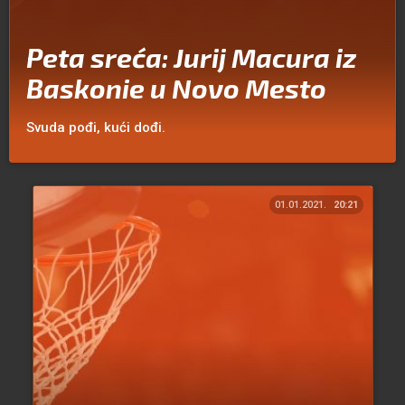
Peta sreća: Jurij Macura iz
Baskonie u Novo Mesto
Svuda pođi, kući dođi.
01.01.2021.
20:21