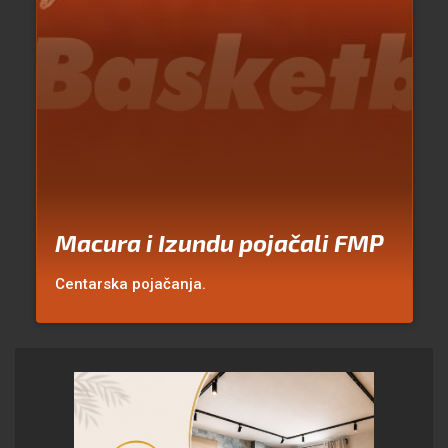
Macura i Izundu pojačali FMP
Centarska pojačanja.