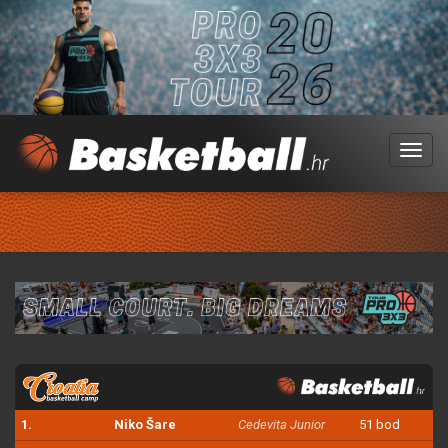
Menu
1.
Niko Šare
Cedevita Junior
51 bod