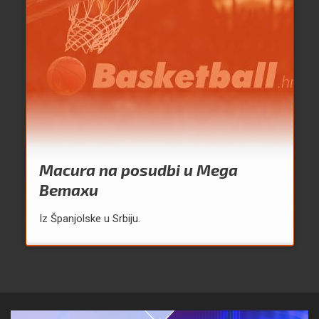
Macura na posudbi u Mega
Bemaxu
Iz Španjolske u Srbiju.