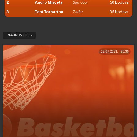
2.
Andro Mirčeta
Samobor
50 bodova
3.
Toni Torbarina
Zadar
35 bodova
NAJNOVIJE
22.07.2021.
20:35