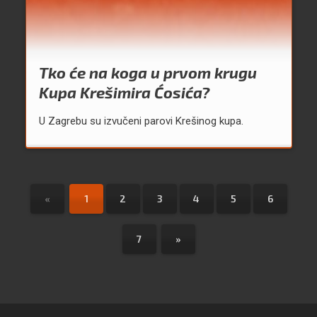
Tko će na koga u prvom krugu
Kupa Krešimira Ćosića?
U Zagrebu su izvučeni parovi Krešinog kupa.
«
1
2
3
4
5
6
7
»