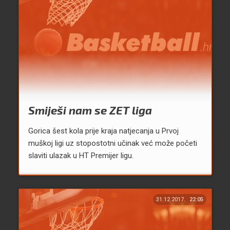
Smiješi nam se ZET liga
Gorica šest kola prije kraja natjecanja u Prvoj
muškoj ligi uz stopostotni učinak već može početi
slaviti ulazak u HT Premijer ligu.
31.12.2017.
22:05