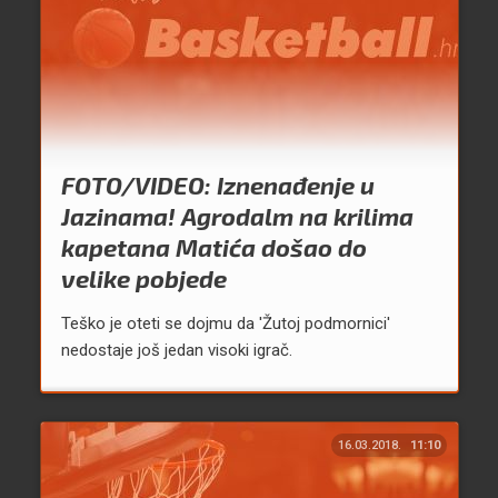
FOTO/VIDEO: Iznenađenje u
Jazinama! Agrodalm na krilima
kapetana Matića došao do
velike pobjede
Teško je oteti se dojmu da 'Žutoj podmornici'
nedostaje još jedan visoki igrač.
16.03.2018.
11:10