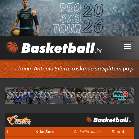
Menu
dranin Antonio Sikirić raskinuo sa Splitom pa potpisao 
1.
Niko Šare
Cedevita Junior
51 bod