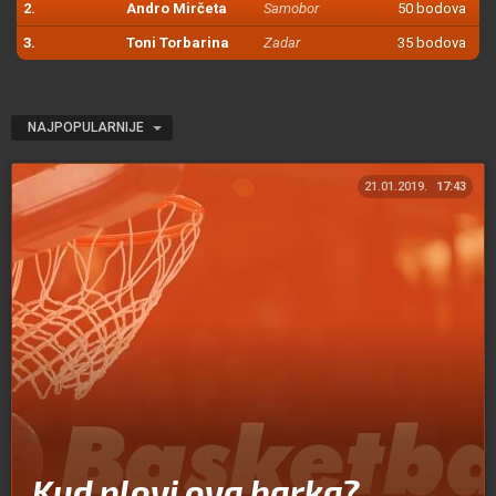
2.
Andro Mirčeta
Samobor
50 bodova
3.
Toni Torbarina
Zadar
35 bodova
NAJPOPULARNIJE
21.01.2019.
17:43
Kud plovi ova barka?