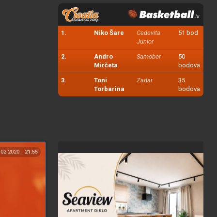
1.
Niko Šare
Cedevita
51 bod
Junior
2.
Andro
Samobor
50
Mirčeta
bodova
3.
Toni
Zadar
35
Torbarina
bodova
.02.2020.
21:55