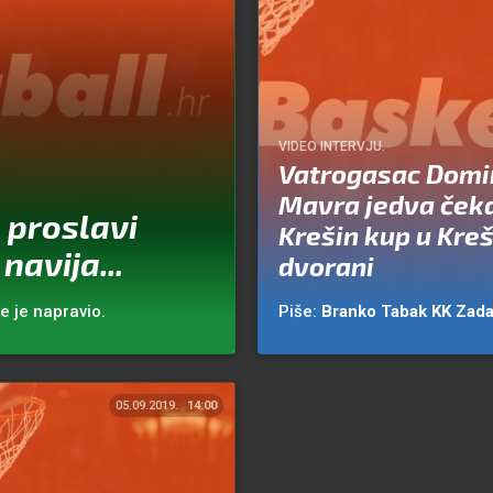
VIDEO INTERVJU.
Vatrogasac Domi
Mavra jedva ček
 proslavi
Krešin kup u Kreš
navija...
dvorani
e je napravio.
Piše:
Branko Tabak
KK Zada
05.09.2019.
14:00