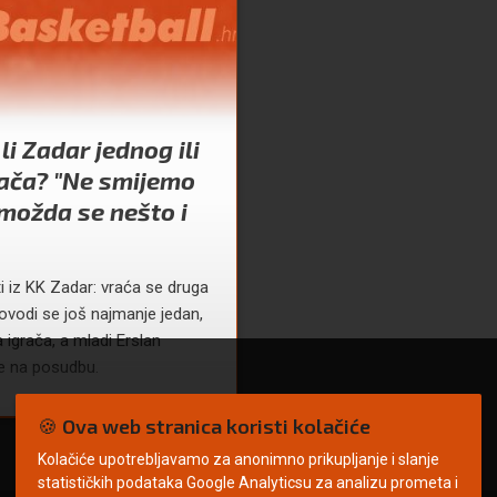
li Zadar jednog ili
rača? "Ne smijemo
, možda se nešto i
ti iz KK Zadar: vraća se druga
vodi se još najmanje jedan,
 igrača, a mladi Erslan
e na posudbu.
🍪 Ova web stranica koristi kolačiće
Kolačiće upotrebljavamo za anonimno prikupljanje i slanje
statističkih podataka Google Analyticsu za analizu prometa i