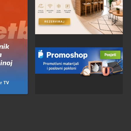
nik
a
inoj
r TV