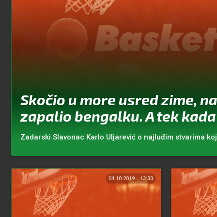
Skočio u more usred zime, na
zapalio bengalku. A tek kada 
Zadarski Slavonac Karlo Uljarević o najluđim stvarima koj
04.10.2019.
13:33