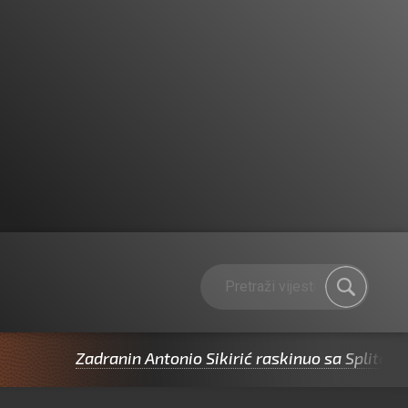
Zadranin Antonio Sikirić raskinuo sa Splitom pa p