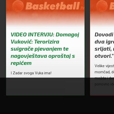
VIDEO INTERVJU: Domagoj
Dovodi 
Vuković: Terorizira
dva ig
suigrače pjevanjem te
srljati
nagovještava oproštaj s
otvori."
repićem
Velike vijes
momčad, do
I Zadar svoga Vuka ima!
možda i dva
ponovno id