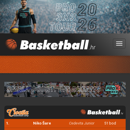
Menu
1.
Niko Šare
Cedevita Junior
51 bod