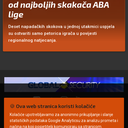
od najboljih skakača ABA
lige
Deset napadačkih skokova u jednoj utakmici uspjela
su ostvariti samo petorica igrača u povijesti
regionalnog natjecanja.
🍪 Ova web stranica koristi kolačiće
Kolačiće upotrebljavamo za anonimno prikupljanje i slanje
© Copyright 2026. | ARILEO
statističkih podataka Google Analyticsu za analizu prometa i
načina na koji posjetitelji komuniciraju sa stranicom.