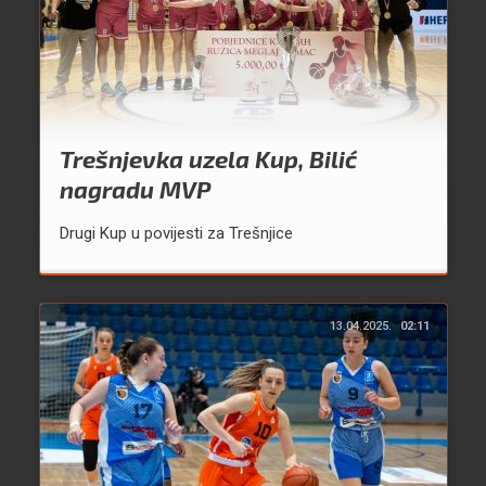
Trešnjevka uzela Kup, Bilić
nagradu MVP
Drugi Kup u povijesti za Trešnjice
13.04.2025.
02:11