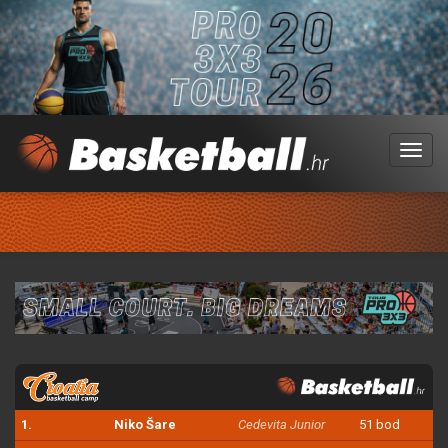
Menu
1.
Niko Šare
Cedevita Junior
51 bod