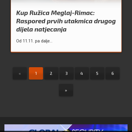
Kup Ružica Meglaj-Rimac:
Raspored prvih utakmica drugog
dijela natjecanja
Od 11.11. pa dalje...
«
1
2
3
4
5
6
»