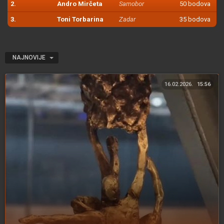
2.
Andro Mirčeta
Samobor
50 bodova
3.
Toni Torbarina
Zadar
35 bodova
NAJNOVIJE
16.02.2026.
15:56