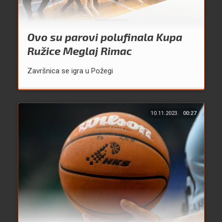
Ovo su parovi polufinala Kupa
Ružice Meglaj Rimac
Završnica se igra u Požegi
10.11.2023.
00:27