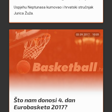
Uspjehu Neptunasa kumovao i hrvatski stručnjak
Jurica Žuža.
03.09.2017.
10:01
Što nam donosi 4. dan
Eurobasketa 2017?