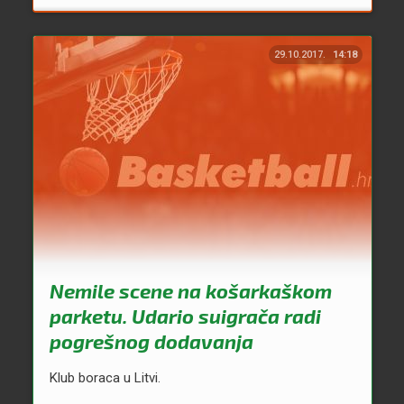
29.10.2017.
14:18
Nemile scene na košarkaškom
parketu. Udario suigrača radi
pogrešnog dodavanja
Klub boraca u Litvi.