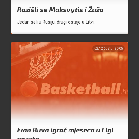
Razišli se Maksvytis i Žuža
Jedan seli u Rusiju, drugi ostaje u Litvi.
02.12.2021.
20:05
Ivan Buva igrač mjeseca u Ligi
prvaka