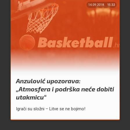
14.09.2018.
15:32
Anzulović upozorava:
„Atmosfera i podrška neće dobiti
utakmicu“
Igrači su složni – Litve se ne bojimo!