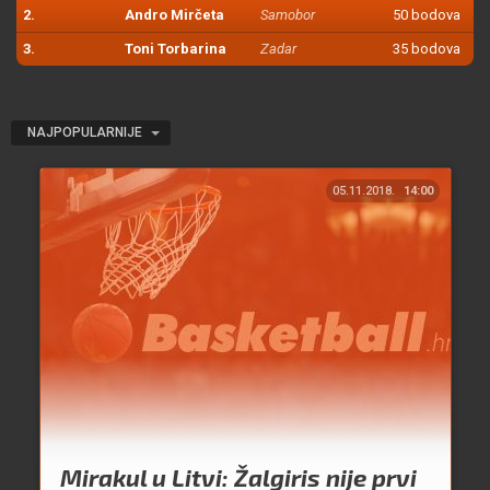
2.
Andro Mirčeta
Samobor
50 bodova
3.
Toni Torbarina
Zadar
35 bodova
NAJPOPULARNIJE
05.11.2018.
14:00
Mirakul u Litvi: Žalgiris nije prvi