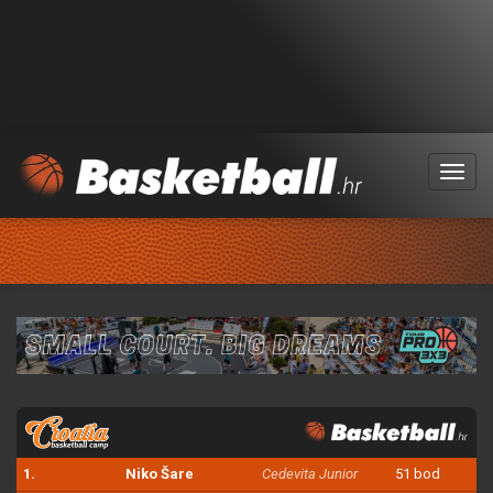
Menu
1.
Niko Šare
Cedevita Junior
51 bod