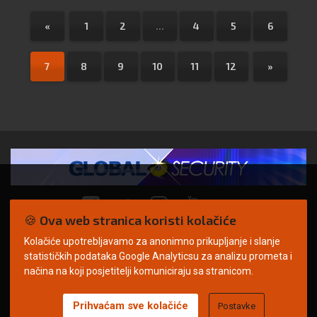
«
1
2
...
4
5
6
7
8
9
10
11
12
»
🍪 Ova web stranica koristi kolačiće
Kolačiće upotrebljavamo za anonimno prikupljanje i slanje
© Copyright 2026. | ARILEO
statističkih podataka Google Analyticsu za analizu prometa i
načina na koji posjetitelji komuniciraju sa stranicom.
Prihvaćam sve kolačiće
Postavke