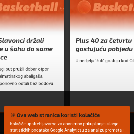
Slavonci držali
Plus 40 za četvrtu
e u šahu do same
gostujuću pobjedu 
ice
U nedjelju 'žuti' gostuju kod C
ugi put pružili dobar otpor
lmatinskog abaligaša,
 ponovno ostali bez bodova.
🍪 Ova web stranica koristi kolačiće
Kolačiće upotrebljavamo za anonimno prikupljanje i slanje
statističkih podataka Google Analyticsu za analizu prometa i