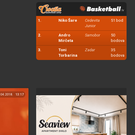
1.
Niko Šare
Cedevita
51 bod
Junior
2.
Andro
Samobor
50
Mirčeta
bodova
3.
Toni
Zadar
35
Torbarina
bodova
.04.2018.
13:17