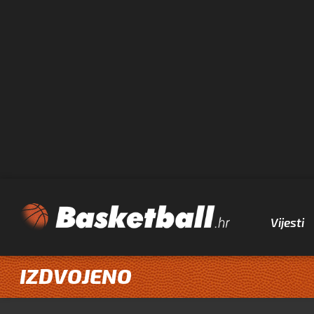
Vijesti
IZDVOJENO