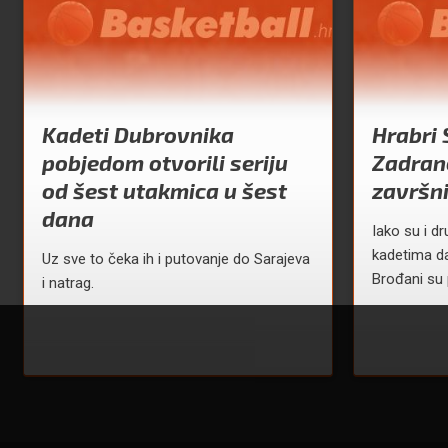
Kadeti Dubrovnika
Hrabri 
pobjedom otvorili seriju
Zadran
od šest utakmica u šest
završn
dana
Iako su i dr
kadetima da
Uz sve to čeka ih i putovanje do Sarajeva
Brođani su
i natrag.