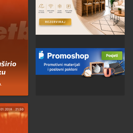
širio
ku
.
.01.2018.
21:50