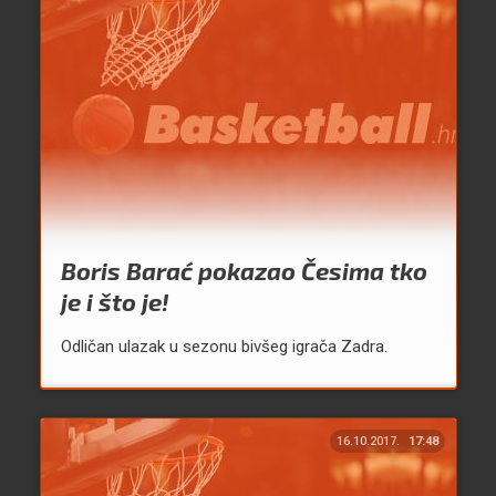
Boris Barać pokazao Česima tko
je i što je!
Odličan ulazak u sezonu bivšeg igrača Zadra.
16.10.2017.
17:48