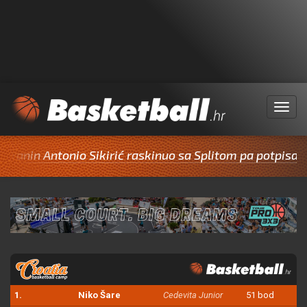
Menu
in Antonio Sikirić raskinuo sa Splitom pa potpisao za C
1.
Niko Šare
Cedevita Junior
51 bod