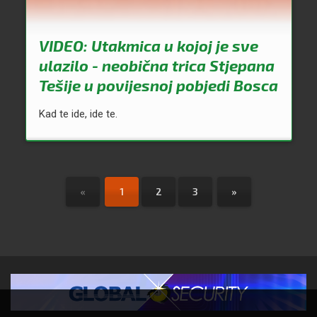
VIDEO: Utakmica u kojoj je sve
ulazilo - neobična trica Stjepana
Tešije u povijesnoj pobjedi Bosca
Kad te ide, ide te.
«
1
2
3
»