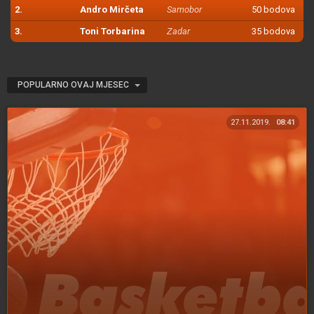
2.
Andro Mirčeta
Samobor
50 bodova
3.
Toni Torbarina
Zadar
35 bodova
POPULARNO OVAJ MJESEC
27.11.2019.
08:41