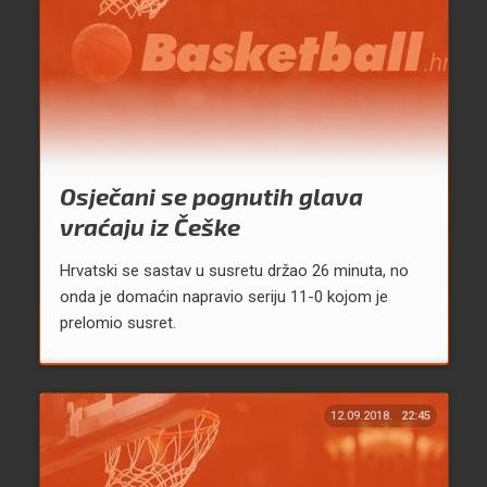
Osječani se pognutih glava
vraćaju iz Češke
Hrvatski se sastav u susretu držao 26 minuta, no
onda je domaćin napravio seriju 11-0 kojom je
prelomio susret.
12.09.2018.
22:45