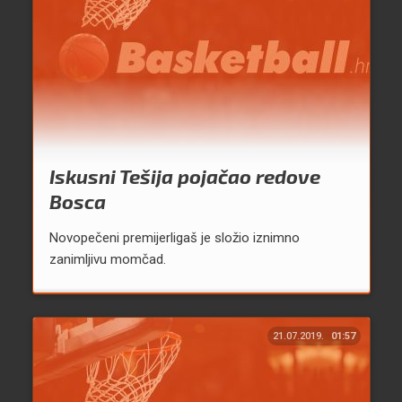
Iskusni Tešija pojačao redove
Bosca
Novopečeni premijerligaš je složio iznimno
zanimljivu momčad.
21.07.2019.
01:57