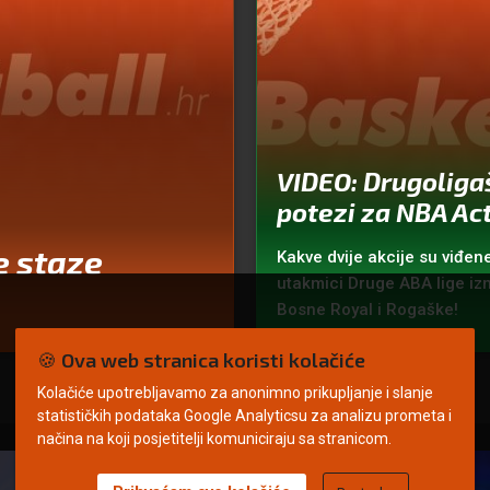
VIDEO: Drugoliga
potezi za NBA Act
e staze
Kakve dvije akcije su viđen
utakmici Druge ABA lige i
Bosne Royal i Rogaške!
🍪 Ova web stranica koristi kolačiće
Kolačiće upotrebljavamo za anonimno prikupljanje i slanje
statističkih podataka Google Analyticsu za analizu prometa i
načina na koji posjetitelji komuniciraju sa stranicom.