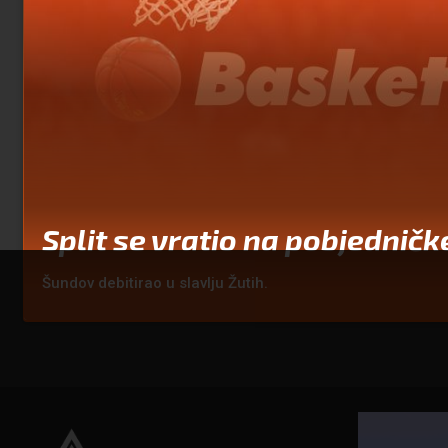
Split se vratio na pobjedničk
Šundov debitirao u slavlju Žutih.