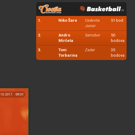
1.
Niko Šare
Cedevita
51 bod
Junior
2.
Andro
Samobor
50
Mirčeta
bodova
3.
Toni
Zadar
35
Torbarina
bodova
.10.2017.
09:31