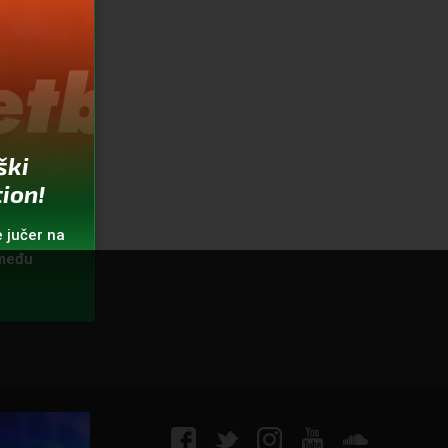
ški
ion!
e jučer na
zmeđu