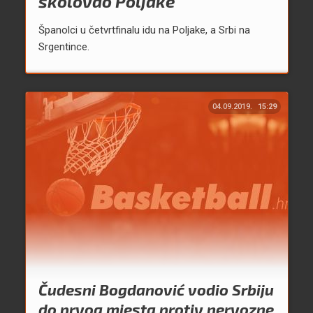
školovao Poljake
Španolci u četvrtfinalu idu na Poljake, a Srbi na
Srgentince.
04.09.2019.
15:29
Čudesni Bogdanović vodio Srbiju
do prvog mjesta protiv nervozne