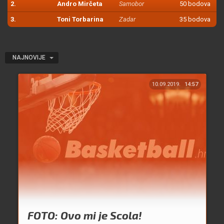
2.
Andro Mirčeta
Samobor
50 bodova
3.
Toni Torbarina
Zadar
35 bodova
NAJNOVIJE
10.09.2019.
14:57
FOTO: Ovo mi je Scola!