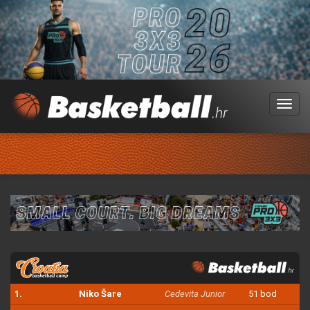
Menu
1.
Niko Šare
Cedevita Junior
51 bod