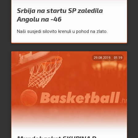
Srbija na startu SP zaledila
Angolu na -46
Naši susjedi silovito krenuli u pohod na zlato.
29.08.2019.
01:19