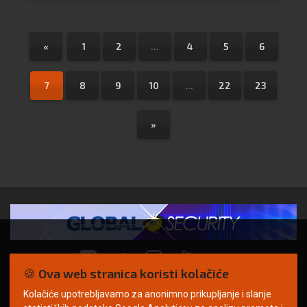
«
1
2
...
4
5
6
7
8
9
10
...
22
23
»
🍪 Ova web stranica koristi kolačiće
Kolačiće upotrebljavamo za anonimno prikupljanje i slanje
© Copyright 2026. | ARILEO