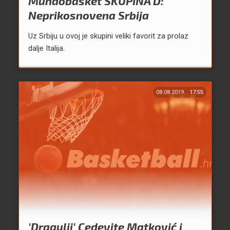
Mundobasket SKUPINA D:
Neprikosnovena Srbija
Uz Srbiju u ovoj je skupini veliki favorit za prolaz
dalje Italija.
08.08.2019.
17:55
'Dragulji' Cedevite Matković i