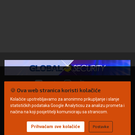
🍪 Ova web stranica koristi kolačiće
Kolačiće upotrebljavamo za anonimno prikupljanje i slanje
© Copyright 2026. | ARILEO
statističkih podataka Google Analyticsu za analizu prometa i
načina na koji posjetitelji komuniciraju sa stranicom.
Prihvaćam sve kolačiće
Postavke
Uvjeti korištenja
Politika privatnosti
Impressum