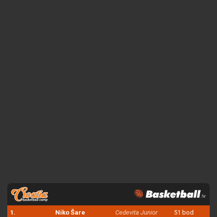
1.
Niko Šare
Cedevita Junior
51 bod