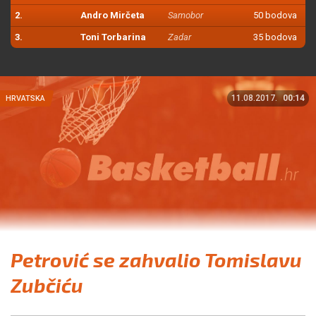
2.
Andro Mirčeta
Samobor
50 bodova
3.
Toni Torbarina
Zadar
35 bodova
11.08.2017.
00:14
HRVATSKA
Petrović se zahvalio Tomislavu
Zubčiću