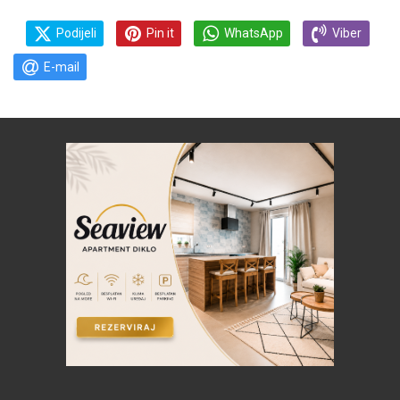
Podijeli
Pin it
WhatsApp
Viber
E-mail