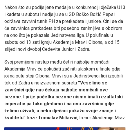
Nakon što su podijeljene medalje u konkurenciji dječaka U13
i kadeta u subotu i nedjelju se u SD Boško Božić Pepsi
održava završni turnir PH za pretkadete i juniore. Čini se da
će završnica pretkadeta biti posebno zanimljiva s obzirom
na ono što je pokazala Jedinstvena liga. U polufinalu u
subotu od 13 sati igraju Akademija Mrav i Cibona, a od 15
slijedi novi dvoboj Cedevite Junior i Zadra.
Svoj premijerni nastup među četiri najbolje momčadi
Akademija Mrav će pokušati začiniti ulaskom u finale gdje
joj na putu stoji Cibona. Mravi su u Jedinstvenoj ligi izgubili
tek od Zadra u neizvjesnom susretu
”Veselimo se
završnici gdje nas čekaju najbolje momčadi ove
sezone. I prije početka sezone nismo imali rezultatski
imperativ pa tako gledamo i na ovu završnicu gdje
želimo uživati, a neka dječaci pokažu svoje znanje i
kvalitetu”
..kaže
Tomislav Milković
, trener Akademije Mrav.