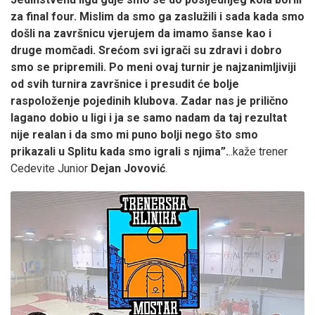
za final four. Mislim da smo ga zaslužili i sada kada smo
došli na završnicu vjerujem da imamo šanse kao i
druge momčadi. Srećom svi igrači su zdravi i dobro
smo se pripremili. Po meni ovaj turnir je najzanimljiviji
od svih turnira završnice i presudit će bolje
raspoloženje pojedinih klubova. Zadar nas je prilično
lagano dobio u ligi i ja se samo nadam da taj rezultat
nije realan i da smo mi puno bolji nego što smo
prikazali u Splitu kada smo igrali s njima”.
..kaže trener
Cedevite Junior
Dejan Jovović
.