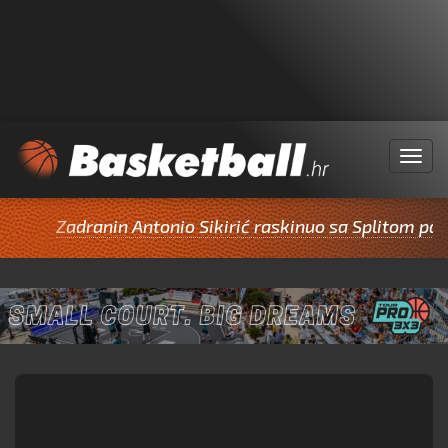
Menu
Zadranin Antonio Sikirić raskinuo sa Splitom pa potpi