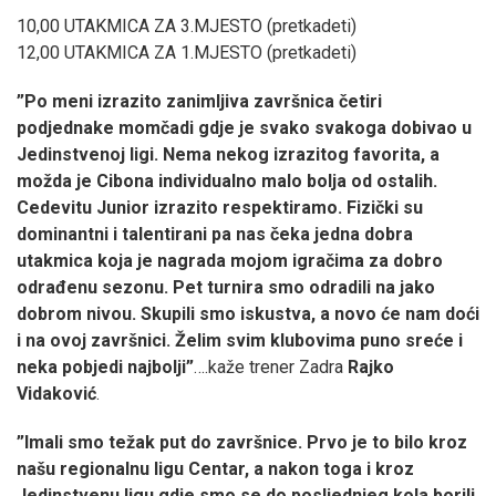
10,00 UTAKMICA ZA 3.MJESTO (pretkadeti)
12,00 UTAKMICA ZA 1.MJESTO (pretkadeti)
”Po meni izrazito zanimljiva završnica četiri
podjednake momčadi gdje je svako svakoga dobivao u
Jedinstvenoj ligi. Nema nekog izrazitog favorita, a
možda je Cibona individualno malo bolja od ostalih.
Cedevitu Junior izrazito respektiramo. Fizički su
dominantni i talentirani pa nas čeka jedna dobra
utakmica koja je nagrada mojom igračima za dobro
odrađenu sezonu. Pet turnira smo odradili na jako
dobrom nivou. Skupili smo iskustva, a novo će nam doći
i na ovoj završnici. Želim svim klubovima puno sreće i
neka pobjedi najbolji”
….kaže trener Zadra
Rajko
Vidaković
.
”Imali smo težak put do završnice. Prvo je to bilo kroz
našu regionalnu ligu Centar, a nakon toga i kroz
Jedinstvenu ligu gdje smo se do posljednjeg kola borili