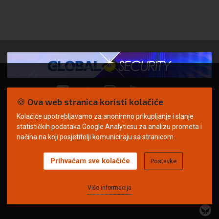
🍪 Ova web stranica koristi kolačiće
Kolačiće upotrebljavamo za anonimno prikupljanje i slanje
© Copyright 2026. | ARILEO
statističkih podataka Google Analyticsu za analizu prometa i
načina na koji posjetitelji komuniciraju sa stranicom.
Prihvaćam sve kolačiće
Postavke
Uvjeti korištenja
Politika privatnosti
Impressum
Oglašavanje
Kontakt
Više informacija