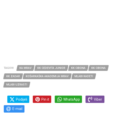
TAGOVI
KA MRAV
KK CEDEVITA JUNIOR
KK CIBONA
KK CIBONA
KK ZADAR
KOŠARKAŠKA AKADEMIJA MRAV
MLAĐI KADETI
MLAĐI UZRASTI
Podijeli
Pin it
WhatsApp
Viber
E-mail