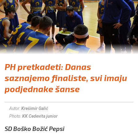
PH pretkadeti: Danas
saznajemo finaliste, svi imaju
podjednake šanse
Autor:
Krešimir Galić
Photo:
KK Cedevita junior
SD Boško Božić Pepsi