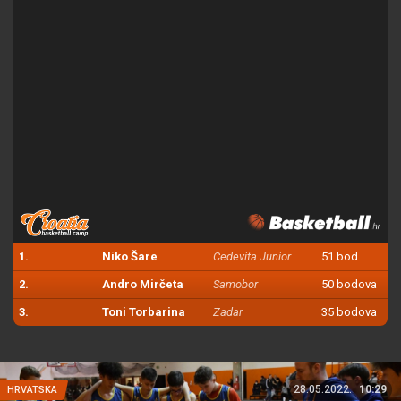
1.
Niko Šare
Cedevita Junior
51 bod
2.
Andro Mirčeta
Samobor
50 bodova
3.
Toni Torbarina
Zadar
35 bodova
28.05.2022.
10:29
HRVATSKA