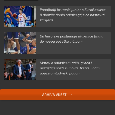
Ponajbolji hrvatski junior s EuroBasketa
B divizije donio odluku gdje će nastaviti
karijeru
Od herojske posljednje utakmice finala
do novog početka u Ciboni
Matov o odlasku mladih igrača i
nezaštićenosti klubova: Treba li nam
uopće omladinski pogon
ARHIVA VIJESTI