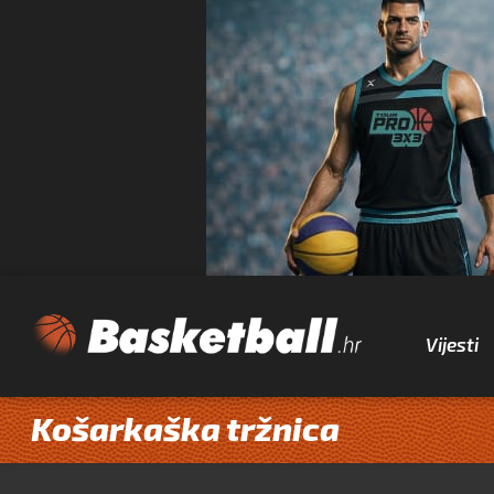
Vijesti
Košarkaška tržnica