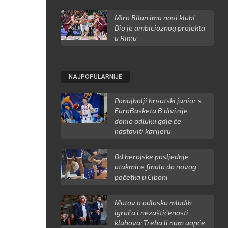
Miro Bilan ima novi klub!
Dio je ambicioznog projekta
u Rimu
NAJPOPULARNIJE
Ponajbolji hrvatski junior s
EuroBasketa B divizije
donio odluku gdje će
nastaviti karijeru
Od herojske posljednje
utakmice finala do novog
početka u Ciboni
Matov o odlasku mladih
igrača i nezaštićenosti
klubova: Treba li nam uopće