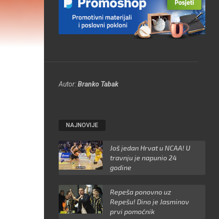
Autor:
Branko Tabak
NAJNOVIJE
Još jedan Hrvat u NCAA! U
travnju je napunio 24
godine
Repeša ponovno uz
Repešu! Dino je Jasminov
prvi pomoćnik