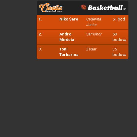
1.
Niko Šare
Cedevita
51 bod
Junior
2.
Andro
Samobor
50
Mirčeta
bodova
3.
Toni
Zadar
35
Torbarina
bodova