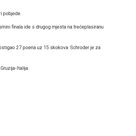
ri pobjede.
osmini finala ide s drugog mjesta na trećeplasiranu
 postigao 27 poena uz 15 skokova. Schroder je za
ruzija-Italija.