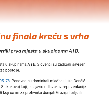
inu finala kreću s vrha
rdili prva mjesta u skupinama A i B.
sta u skupinama A i B. Slovenci su zadržali savršeni
 za postolje.
95-78
. Ponovno su dominirali mlađani Luka Dončić
 8 skokova) koji je najavio odlazak iz repezentacije
ji će im za protivnika donijeti Gruziju, Italiju ili